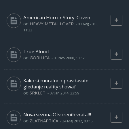
American Horror Story: Coven
od
HEAVY METAL LOVER
-
03 Avg 2013,
11:22
True Blood
od
GORILICA
-
03 Nov 2008, 13:52
Kako si moralno opravdavate
gledanje reality showa?
od
SRKLET
-
07 Jan 2014, 23:59
Nova sezona Otvorenih vrata!!!
od
ZLATNAPTICA
-
24 Maj 2012, 03:15