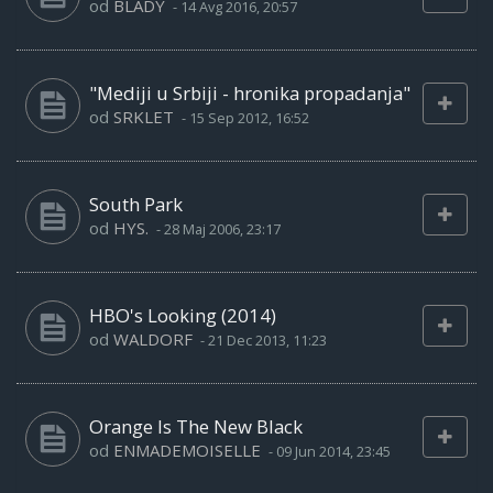
od
BLADY
-
14 Avg 2016, 20:57
"Mediji u Srbiji - hronika propadanja"
od
SRKLET
-
15 Sep 2012, 16:52
South Park
od
HYS.
-
28 Maj 2006, 23:17
HBO's Looking (2014)
od
WALDORF
-
21 Dec 2013, 11:23
Orange Is The New Black
od
ENMADEMOISELLE
-
09 Jun 2014, 23:45