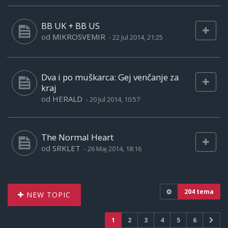
BB UK + BB US
od
MIKROSVEMIR
-
22 Jul 2014, 21:25
Dva i po muškarca: Gej venčanje za
kraj
od
HERALD
-
20 Jul 2014, 10:57
The Normal Heart
od
SRKLET
-
26 Maj 2014, 18:16
204 tema
NEW TOPIC
1
2
3
4
5
6