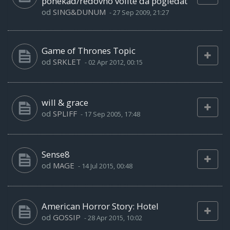
ponekad/redovno volite da pogledat
od
SING&DUNUM
-
27 Sep 2009, 21:27
Game of Thrones Topic
od
SRKLET
-
02 Apr 2012, 00:15
will & grace
od
SPLIFF
-
17 Sep 2005, 17:48
Sense8
od
MAGE
-
14 Jul 2015, 00:48
American Horror Story: Hotel
od
GOSSIP
-
28 Apr 2015, 10:02