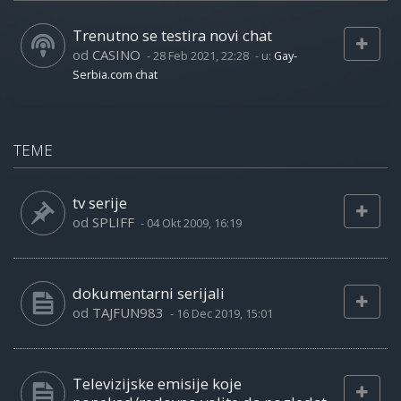
Trenutno se testira novi chat
od
CASINO
-
28 Feb 2021, 22:28
- u:
Gay-
Serbia.com chat
TEME
tv serije
od
SPLIFF
-
04 Okt 2009, 16:19
dokumentarni serijali
od
TAJFUN983
-
16 Dec 2019, 15:01
Televizijske emisije koje