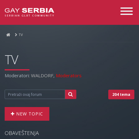
Toggle
Navigati
TV
TV
Moderatori:
WALDORF
,
Moderators
204 tema
NEW TOPIC
OBAVEŠTENJA