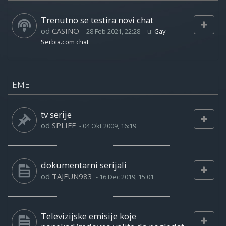
Trenutno se testira novi chat
od
CASINO
-
28 Feb 2021, 22:28
- u:
Gay-
Serbia.com chat
TEME
tv serije
od
SPLIFF
-
04 Okt 2009, 16:19
dokumentarni serijali
od
TAJFUN983
-
16 Dec 2019, 15:01
Televizijske emisije koje