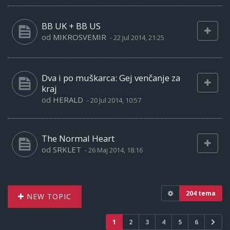
BB UK + BB US
od
MIKROSVEMIR
-
22 Jul 2014, 21:25
Dva i po muškarca: Gej venčanje za
kraj
od
HERALD
-
20 Jul 2014, 10:57
The Normal Heart
od
SRKLET
-
26 Maj 2014, 18:16
204 tema
NEW TOPIC
1
2
3
4
5
6