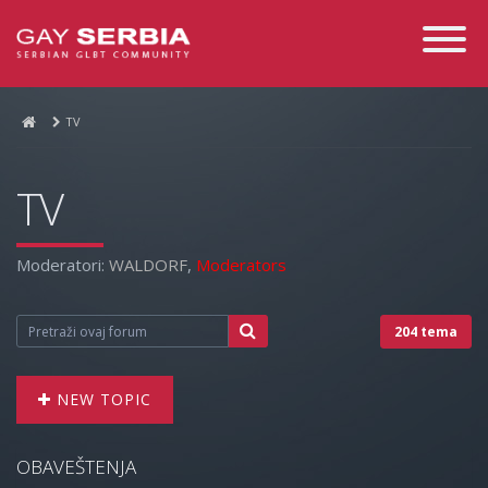
Toggle
Navigati
TV
TV
Moderatori:
WALDORF
,
Moderators
204 tema
NEW TOPIC
OBAVEŠTENJA