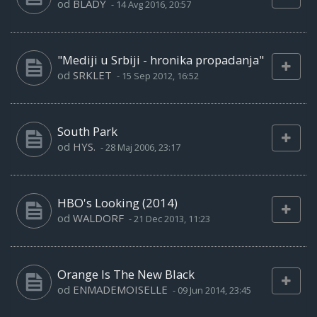
od
BLADY
-
14 Avg 2016, 20:57
"Mediji u Srbiji - hronika propadanja"
od
SRKLET
-
15 Sep 2012, 16:52
South Park
od
HYS.
-
28 Maj 2006, 23:17
HBO's Looking (2014)
od
WALDORF
-
21 Dec 2013, 11:23
Orange Is The New Black
od
ENMADEMOISELLE
-
09 Jun 2014, 23:45