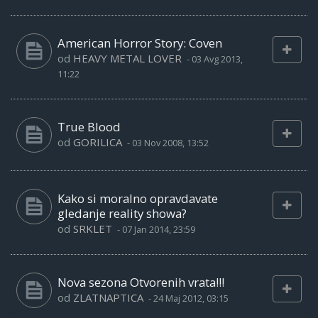
American Horror Story: Coven
od
HEAVY METAL LOVER
-
03 Avg 2013,
11:22
True Blood
od
GORILICA
-
03 Nov 2008, 13:52
Kako si moralno opravdavate
gledanje reality showa?
od
SRKLET
-
07 Jan 2014, 23:59
Nova sezona Otvorenih vrata!!!
od
ZLATNAPTICA
-
24 Maj 2012, 03:15