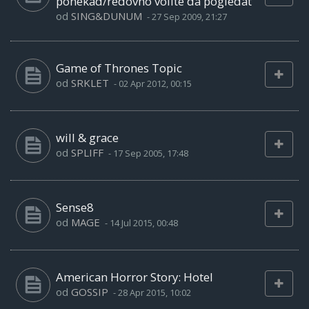
ponekad/redovno volite da pogledat
od
SING&DUNUM
-
27 Sep 2009, 21:27
Game of Thrones Topic
od
SRKLET
-
02 Apr 2012, 00:15
will & grace
od
SPLIFF
-
17 Sep 2005, 17:48
Sense8
od
MAGE
-
14 Jul 2015, 00:48
American Horror Story: Hotel
od
GOSSIP
-
28 Apr 2015, 10:02