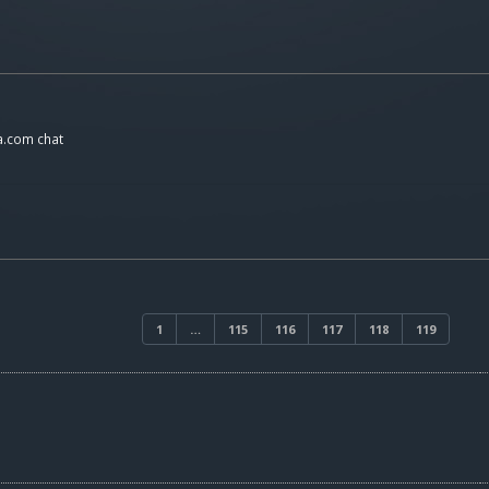
a.com chat
1
…
115
116
117
118
119