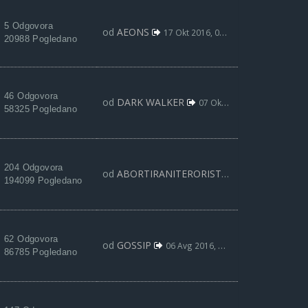
5 Odgovora
od
AEONS
17 Okt 2016, 09:50
20988 Pogledano
46 Odgovora
od
DARK WALKER
07 Okt 2016, 09:32
58325 Pogledano
204 Odgovora
od
ABORTIRANITERORISTA
29 Sep 2016, 17:
194099 Pogledano
62 Odgovora
od
GOSSIP
06 Avg 2016, 15:15
86785 Pogledano