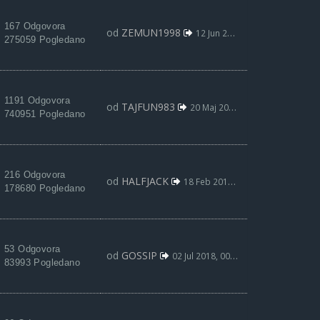
167 Odgovora
od
ZEMUN1998
12 Jun 2019, 23:16
275059 Pogledano
1191 Odgovora
od
TAJFUN983
20 Maj 2019, 17:32
740951 Pogledano
216 Odgovora
od
HALFJACK
18 Feb 2019, 00:38
178680 Pogledano
53 Odgovora
od
GOSSIP
02 Jul 2018, 00:10
83993 Pogledano