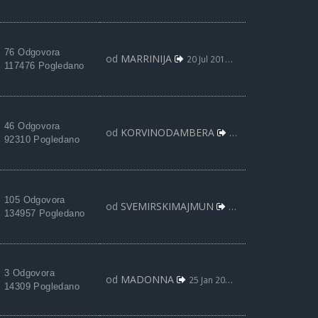
76 Odgovora
od
MARRINIJA
20 Jul 2017, 17:48
117476 Pogledano
46 Odgovora
od
KORVINODAMBERA
29 Mar 2017, 16:55
92310 Pogledano
105 Odgovora
od
SVEMIRSKIMAJMUN
13 Mar 2017, 01:46
134957 Pogledano
3 Odgovora
od
MADONNA
25 Jan 2017, 00:50
14309 Pogledano