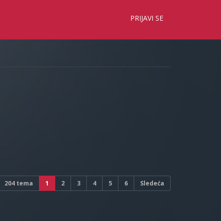
×
PRIJAVI SE
204 tema
1
2
3
4
5
6
Sledeća