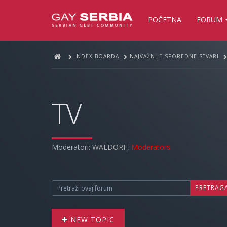
POČETNA
FORUM
INDEX BOARDA
NAJVAŽNIJE SPOREDNE STVARI
TV
Moderatori:
WALDORF
,
Moderators
PRETRAG
NEW TOPIC