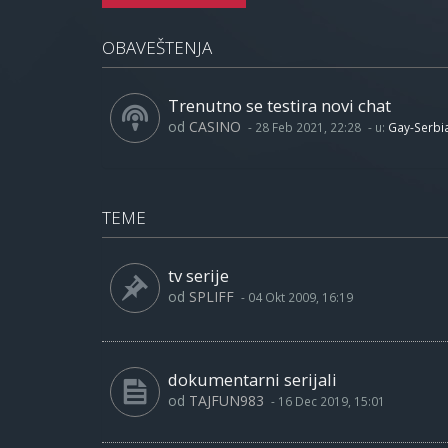
OBAVEŠTENJA
Trenutno se testira novi chat
od
CASINO
-
28 Feb 2021, 22:28
- u:
Gay-Serbi
TEME
tv serije
od
SPLIFF
-
04 Okt 2009, 16:19
dokumentarni serijali
od
TAJFUN983
-
16 Dec 2019, 15:01