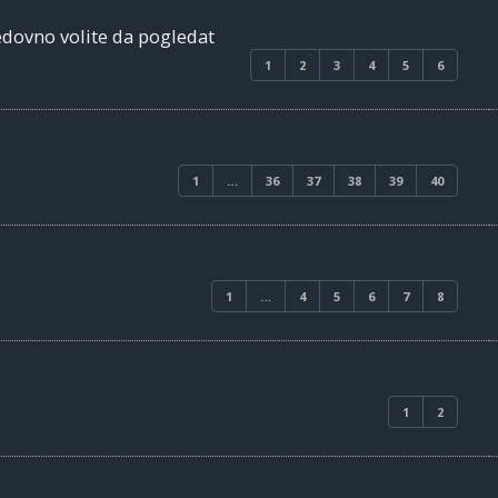
edovno volite da pogledat
1
2
3
4
5
6
1
…
36
37
38
39
40
1
…
4
5
6
7
8
1
2