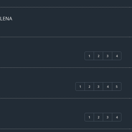
ELENA
1
2
3
4
1
2
3
4
5
1
2
3
4