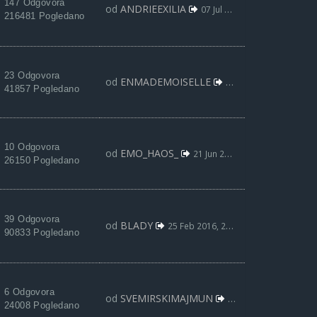
147 Odgovora
od
ANDRIEEXILIA
07 Jul 2016, 19:59
216481 Pogledano
23 Odgovora
od
ENMADEMOISELLE
04 Jul 2016, 02:53
41857 Pogledano
10 Odgovora
od
EMO_HAOS_
21 Jun 2016, 22:22
26150 Pogledano
39 Odgovora
od
BLADY
25 Feb 2016, 22:25
90833 Pogledano
6 Odgovora
od
SVEMIRSKIMAJMUN
24 Jan 2016, 17:36
24008 Pogledano