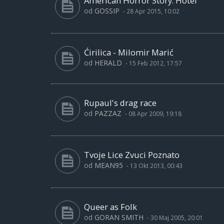
American Horror Story: Hotel
od
GOSSIP
-
28 Apr 2015, 10:02
Ćirilica - Milomir Marić
od
HERALD
-
15 Feb 2012, 17:57
Rupaul's drag race
od
PAZZAZ
-
08 Apr 2009, 19:18
Tvoje Lice Zvuci Poznato
od
MEAN95
-
13 Okt 2013, 00:43
Queer as Folk
od
GORAN SMITH
-
30 Maj 2005, 20:01