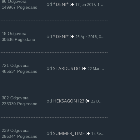
96 Odgovora
od
*DENI*
17 Jun 2018, 11:07
149967 Pogledano
18 Odgovora
od
*DENI*
25 Apr 2018, 06:56
30636 Pogledano
721 Odgovora
od
STARDUST81
22 Mar 2018, 17:05
485634 Pogledano
302 Odgovora
od
HEKSAGON123
22 Dec 2017, 21:21
233039 Pogledano
239 Odgovora
od
SUMMER_TIME
14 Sep 2017, 19:10
296044 Pogledano