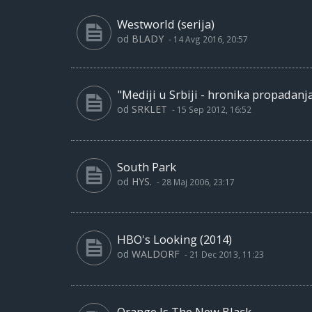
Westworld (serija)
od
BLADY
-
14 Avg 2016, 20:57
"Mediji u Srbiji - hronika propadanj
od
SRKLET
-
15 Sep 2012, 16:52
South Park
od
HYS.
-
28 Maj 2006, 23:17
HBO's Looking (2014)
od
WALDORF
-
21 Dec 2013, 11:23
Orange Is The New Black