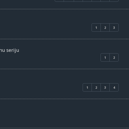
1
2
3
nu seriju
1
2
1
2
3
4