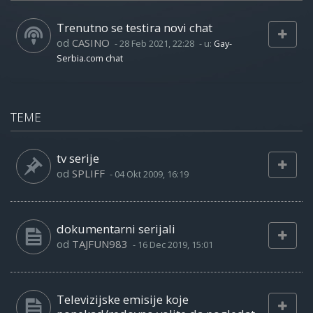
Trenutno se testira novi chat
od
CASINO
-
28 Feb 2021, 22:28
- u:
Gay-
Serbia.com chat
TEME
tv serije
od
SPLIFF
-
04 Okt 2009, 16:19
dokumentarni serijali
od
TAJFUN983
-
16 Dec 2019, 15:01
Televizijske emisije koje