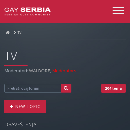
Toggle
Navigati
TV
TV
Moderatori:
WALDORF
,
Moderators
204 tema
NEW TOPIC
OBAVEŠTENJA