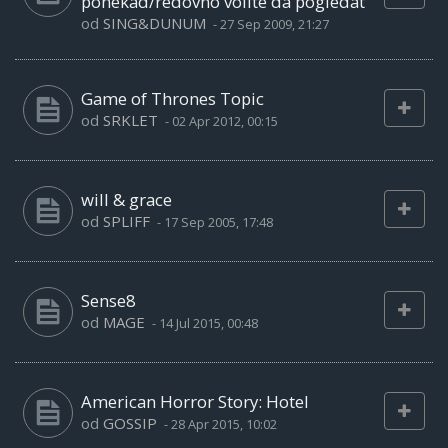
ponekad/redovno volite da pogledat
od
SING&DUNUM
-
27 Sep 2009, 21:27
Game of Thrones Topic
od
SRKLET
-
02 Apr 2012, 00:15
will & grace
od
SPLIFF
-
17 Sep 2005, 17:48
Sense8
od
MAGE
-
14 Jul 2015, 00:48
American Horror Story: Hotel
od
GOSSIP
-
28 Apr 2015, 10:02