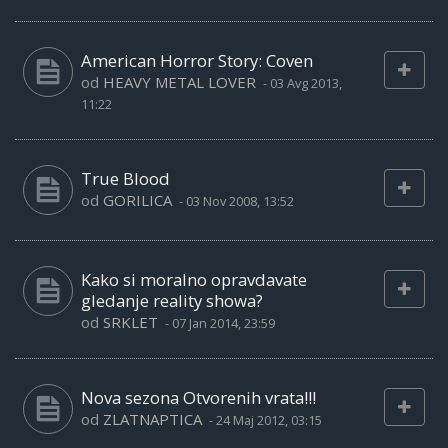
American Horror Story: Coven
od
HEAVY METAL LOVER
-
03 Avg 2013,
11:22
True Blood
od
GORILICA
-
03 Nov 2008, 13:52
Kako si moralno opravdavate
gledanje reality showa?
od
SRKLET
-
07 Jan 2014, 23:59
Nova sezona Otvorenih vrata!!!
od
ZLATNAPTICA
-
24 Maj 2012, 03:15