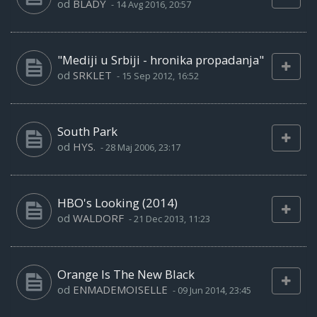
od
BLADY
-
14 Avg 2016, 20:57
"Mediji u Srbiji - hronika propadanja"
od
SRKLET
-
15 Sep 2012, 16:52
South Park
od
HYS.
-
28 Maj 2006, 23:17
HBO's Looking (2014)
od
WALDORF
-
21 Dec 2013, 11:23
Orange Is The New Black
od
ENMADEMOISELLE
-
09 Jun 2014, 23:45