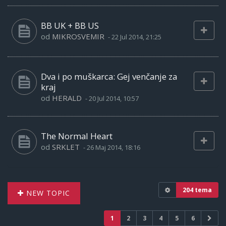
BB UK + BB US
od
MIKROSVEMIR
-
22 Jul 2014, 21:25
Dva i po muškarca: Gej venčanje za
kraj
od
HERALD
-
20 Jul 2014, 10:57
The Normal Heart
od
SRKLET
-
26 Maj 2014, 18:16
204 tema
NEW TOPIC
1
2
3
4
5
6