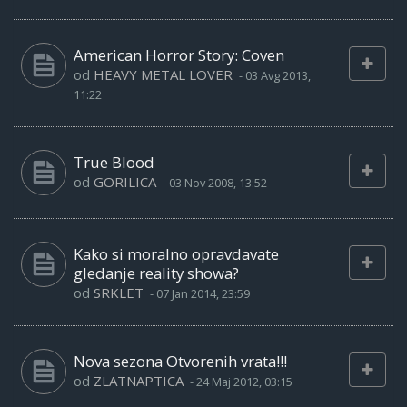
American Horror Story: Coven
od
HEAVY METAL LOVER
-
03 Avg 2013,
11:22
True Blood
od
GORILICA
-
03 Nov 2008, 13:52
Kako si moralno opravdavate
gledanje reality showa?
od
SRKLET
-
07 Jan 2014, 23:59
Nova sezona Otvorenih vrata!!!
od
ZLATNAPTICA
-
24 Maj 2012, 03:15