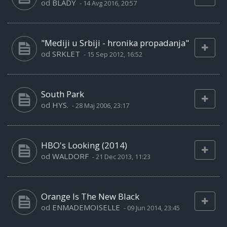
od
BLADY
-
14 Avg 2016, 20:57
"Mediji u Srbiji - hronika propadanja"
od
SRKLET
-
15 Sep 2012, 16:52
South Park
od
HYS.
-
28 Maj 2006, 23:17
HBO's Looking (2014)
od
WALDORF
-
21 Dec 2013, 11:23
Orange Is The New Black
od
ENMADEMOISELLE
-
09 Jun 2014, 23:45