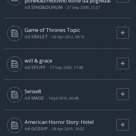
ponekad/redovno volite da pogledat
od
SING&DUNUM
-
27 Sep 2009, 21:27
Game of Thrones Topic
od
SRKLET
-
02 Apr 2012, 00:15
will & grace
od
SPLIFF
-
17 Sep 2005, 17:48
Sense8
od
MAGE
-
14 Jul 2015, 00:48
American Horror Story: Hotel
od
GOSSIP
-
28 Apr 2015, 10:02