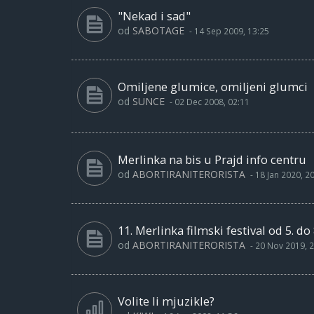
"Nekad i sad"
od
SABOTAGE
-
14 Sep 2009, 13:25
Omiljene glumice, omiljeni glumci
od
SUNCE
-
02 Dec 2008, 02:11
Merlinka na bis u Prajd info centru
od
ABORTIRANITERORISTA
-
18 Jan 2020, 2
11. Merlinka filmski festival od 5. d
od
ABORTIRANITERORISTA
-
20 Nov 2019, 2
Volite li mjuzikle?