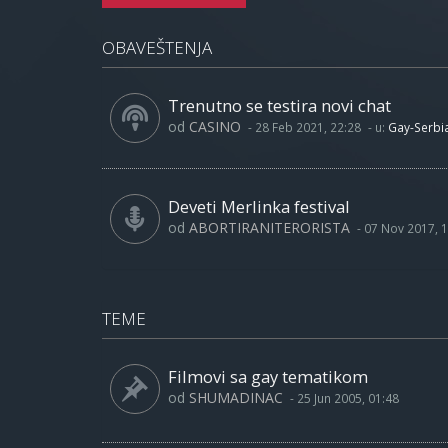
OBAVEŠTENJA
Trenutno se testira novi chat
od
CASINO
-
28 Feb 2021, 22:28
- u:
Gay-Serbi
Deveti Merlinka festival
od
ABORTIRANITERORISTA
-
07 Nov 2017, 1
TEME
Filmovi sa gay tematikom
od
SHUMADINAC
-
25 Jun 2005, 01:48