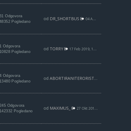
31 Odgovora
od
DR_SHORTBUS
04 Apr 2019, 00:55
48352 Pogledano
1 Odgovora
od
TORRY
17 Feb 2019, 13:13
10828 Pogledano
4 Odgovora
od
ABORTIRANITERORISTA
06 Dec 2018, 01:
13480 Pogledano
245 Odgovora
od
MAXIMUS_
27 Okt 2018, 02:47
142332 Pogledano