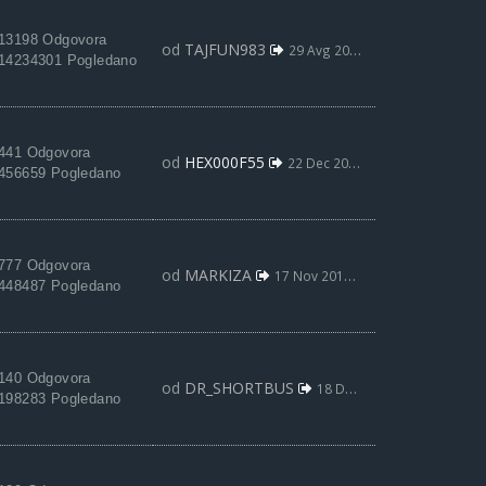
13198 Odgovora
od
TAJFUN983
29 Avg 2021, 22:03
14234301 Pogledano
441 Odgovora
od
HEX000F55
22 Dec 2020, 21:33
456659 Pogledano
777 Odgovora
od
MARKIZA
17 Nov 2019, 12:36
448487 Pogledano
140 Odgovora
od
DR_SHORTBUS
18 Dec 2017, 06:53
198283 Pogledano