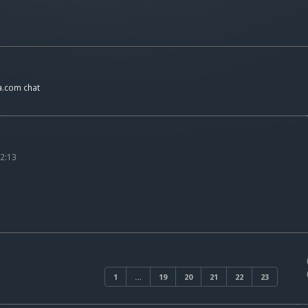
a.com chat
2:13
1
…
19
20
21
22
23