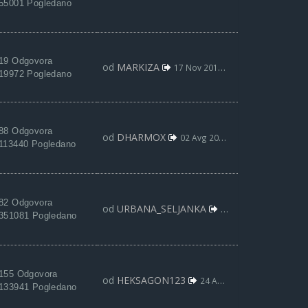
55001 Pogledano
19 Odgovora
od
MARKIZA
17 Nov 2019, 12:45
19972 Pogledano
88 Odgovora
od
DHARMOX
02 Avg 2019, 12:39
113440 Pogledano
82 Odgovora
od
URBANA_SELJANKA
28 Jul 2019, 19:43
351081 Pogledano
155 Odgovora
od
HEKSAGON123
24 Apr 2019, 20:57
133941 Pogledano