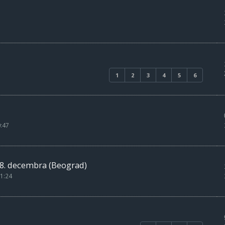
1
2
3
4
5
6
0:47
o 8. decembra (Beograd)
1:24