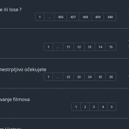
 ili lose ?
1
…
436
437
438
439
440
1
…
11
12
13
14
15
 nestrpljivo očekujete
1
…
22
23
24
25
26
vanje filmova
1
2
3
4
5