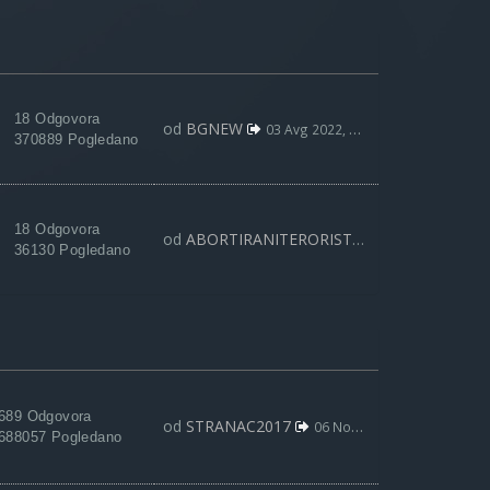
18 Odgovora
od
BGNEW
03 Avg 2022, 09:59
370889 Pogledano
18 Odgovora
od
ABORTIRANITERORISTA
15 Dec 2017, 21:
36130 Pogledano
689 Odgovora
od
STRANAC2017
06 Nov 2021, 22:44
688057 Pogledano