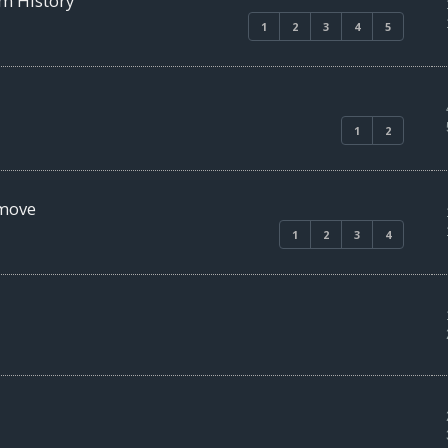
lm History
1
2
3
4
5
1
2
lmove
1
2
3
4