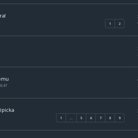
ra!
1
2
vemu
6:47
cipicka
1
…
5
6
7
8
9