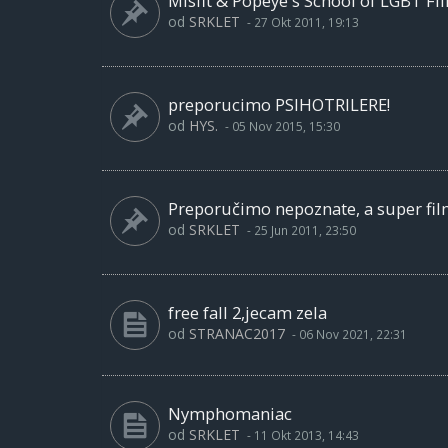
Misfit & Popeye's School of LGBT Fi
od
SRKLET
-
27 Okt 2011, 19:13
preporucimo PSIHOTRILERE!
od
HYS.
-
05 Nov 2015, 15:30
Preporučimo nepoznate, a super fi
od
SRKLET
-
25 Jun 2011, 23:50
free fall 2,jecam zela
od
STRANAC2017
-
06 Nov 2021, 22:31
Nymphomaniac
od
SRKLET
-
11 Okt 2013, 14:43