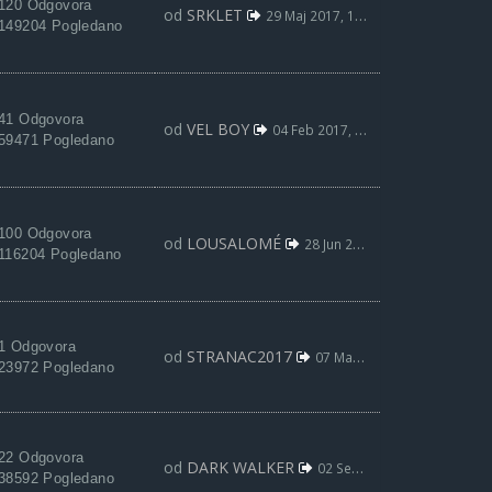
120 Odgovora
od
SRKLET
29 Maj 2017, 11:57
149204 Pogledano
41 Odgovora
od
VEL BOY
04 Feb 2017, 02:35
59471 Pogledano
100 Odgovora
od
LOUSALOMÉ
28 Jun 2016, 11:52
116204 Pogledano
1 Odgovora
od
STRANAC2017
07 Maj 2022, 09:35
23972 Pogledano
22 Odgovora
od
DARK WALKER
02 Sep 2021, 16:40
38592 Pogledano