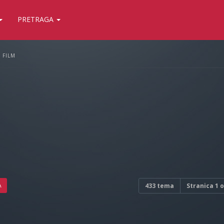
PRETRAGA
FILM
A
433 tema
Stranica
1
o