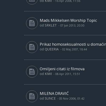
od
KIWI
-
16 Apr 2008, 11:56
Mads Mikkelsen Worship Topic
od
SRKLET
-
07 Jun 2013, 20:30
Prikaz homoseksualnosti u domaći
od
QUEERIA
-
02 Maj 2007, 18:44
Omiljeni citati iz filmova
od
KIWI
-
08 Apr 2011, 15:51
MILENA DRAVIĆ
od
SUNCE
-
05 Nov 2006, 01:42