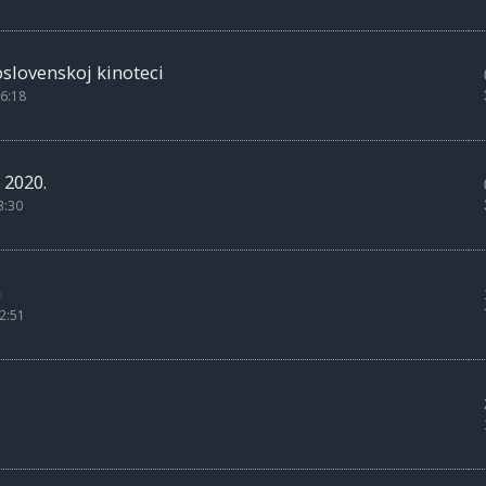
oslovenskoj kinoteci
6:18
 2020.
3:30
a
2:51