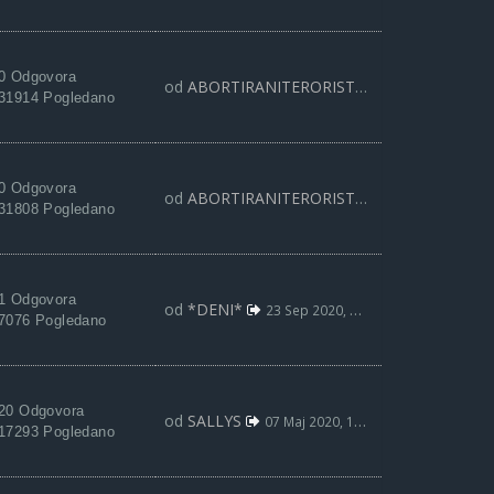
0 Odgovora
od
ABORTIRANITERORISTA
05 Nov 2020, 16:
31914 Pogledano
0 Odgovora
od
ABORTIRANITERORISTA
01 Okt 2020, 13:
31808 Pogledano
1 Odgovora
od
*DENI*
23 Sep 2020, 20:43
7076 Pogledano
20 Odgovora
od
SALLYS
07 Maj 2020, 19:26
17293 Pogledano