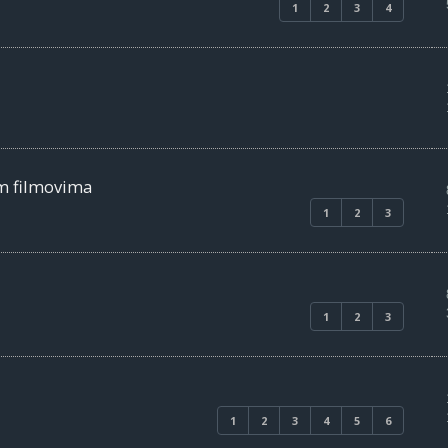
1
2
3
4
m filmovima
1
2
3
1
2
3
1
2
3
4
5
6