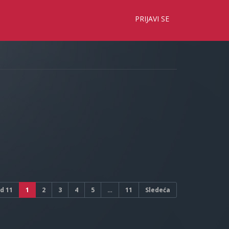
×
PRIJAVI SE
d
11
1
2
3
4
5
…
11
Sledeća