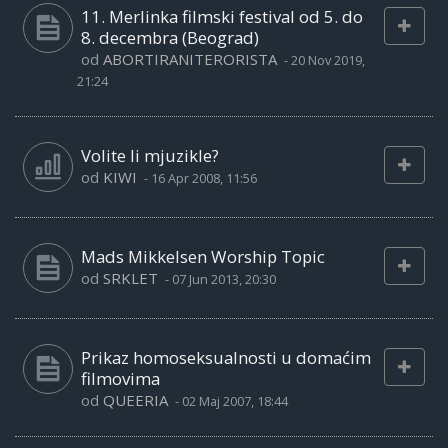
11. Merlinka filmski festival od 5. do
8. decembra (Beograd)
od
ABORTIRANITERORISTA
-
20 Nov 2019,
21:24
Volite li mjuzikle?
od
KIWI
-
16 Apr 2008, 11:56
Mads Mikkelsen Worship Topic
od
SRKLET
-
07 Jun 2013, 20:30
Prikaz homoseksualnosti u domaćim
filmovima
od
QUEERIA
-
02 Maj 2007, 18:44