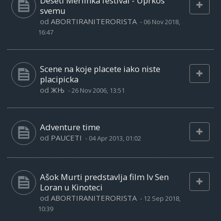
Deseti Merlinka festival - Uprkos
svemu
od
ABORTIRANITERORISTA
-
06 Nov 2018,
16:47
Scene na koje placete iako niste
placipicka
od
ЖЊ
-
26 Nov 2006, 13:51
Adventure time
od
PAUCETI
-
04 Apr 2013, 01:02
Ašok Murti predstavlja film Iv Sen
Loran u Kinoteci
od
ABORTIRANITERORISTA
-
12 Sep 2018,
10:39