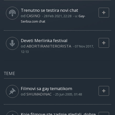
Trenutno se testira novi chat
od
CASINO
-
28 Feb 2021, 22:28
- u:
Gay-
Serbia.com chat
Deveti Merlinka festival
od
ABORTIRANITERORISTA
-
07 Nov 2017,
12:13
TEME
Filmovi sa gay tematikom
od
SHUMADINAC
-
25 Jun 2005, 01:48
Koje filmove ste zadnje gledali, dobre