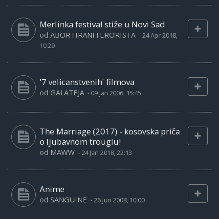
Merlinka festival stiže u Novi Sad
od
ABORTIRANITERORISTA
-
24 Apr 2018,
10:29
'7 velicanstvenih' filmova
od
GALATEJA
-
09 Jan 2006, 15:45
The Marriage (2017) - kosovska priča
o ljubavnom trouglu!
od
MAWW
-
24 Jan 2018, 22:13
Anime
od
SANGUINE
-
26 Jun 2008, 10:00