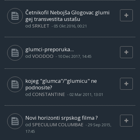
Četnikofil Nebojša Glogovac glumi
gej transvestita ustašu
od
SRKLET
-
05 Okt 2016, 00:21
glumci-preporuka...
od
VOODOO
-
10 Dec 2017, 14:45
kojeg "glumca"/"glumicu" ne
podnosite?
od
CONSTANTINE
-
02 Mar 2011, 13:01
Novi horizonti srpskog filma ?
od
SPECULUM COLUMBAE
-
29 Sep 2015,
17:45