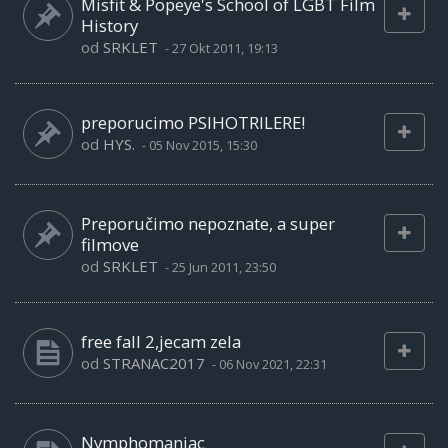
Misfit & Popeye's School of LGBT Film
History
od
SRKLET
-
27 Okt 2011, 19:13
preporucimo PSIHOTRILERE!
od
HYS.
-
05 Nov 2015, 15:30
Preporučimo nepoznate, a super
filmove
od
SRKLET
-
25 Jun 2011, 23:50
free fall 2,jecam zela
od
STRANAC2017
-
06 Nov 2021, 22:31
Nymphomaniac