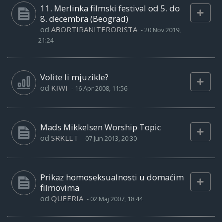
11. Merlinka filmski festival od 5. do
8. decembra (Beograd)
od
ABORTIRANITERORISTA
-
20 Nov 2019,
21:24
Volite li mjuzikle?
od
KIWI
-
16 Apr 2008, 11:56
Mads Mikkelsen Worship Topic
od
SRKLET
-
07 Jun 2013, 20:30
Prikaz homoseksualnosti u domaćim
filmovima
od
QUEERIA
-
02 Maj 2007, 18:44