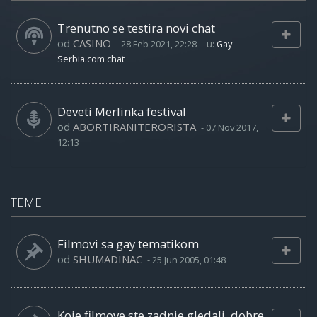
Trenutno se testira novi chat
od
CASINO
-
28 Feb 2021, 22:28
- u:
Gay-
Serbia.com chat
Deveti Merlinka festival
od
ABORTIRANITERORISTA
-
07 Nov 2017,
12:13
TEME
Filmovi sa gay tematikom
od
SHUMADINAC
-
25 Jun 2005, 01:48
Koje filmove ste zadnje gledali, dobre