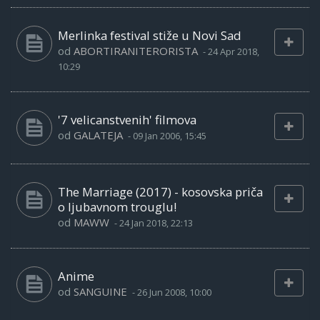
Merlinka festival stiže u Novi Sad
od
ABORTIRANITERORISTA
-
24 Apr 2018,
10:29
'7 velicanstvenih' filmova
od
GALATEJA
-
09 Jan 2006, 15:45
The Marriage (2017) - kosovska priča
o ljubavnom trouglu!
od
MAWW
-
24 Jan 2018, 22:13
Anime
od
SANGUINE
-
26 Jun 2008, 10:00