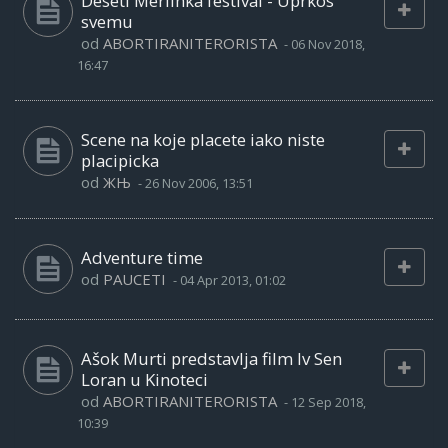
Deseti Merlinka festival - Uprkos
svemu
od
ABORTIRANITERORISTA
-
06 Nov 2018,
16:47
Scene na koje placete iako niste
placipicka
od
ЖЊ
-
26 Nov 2006, 13:51
Adventure time
od
PAUCETI
-
04 Apr 2013, 01:02
Ašok Murti predstavlja film Iv Sen
Loran u Kinoteci
od
ABORTIRANITERORISTA
-
12 Sep 2018,
10:39