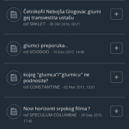
Četnikofil Nebojša Glogovac glumi
gej transvestita ustašu
od
SRKLET
-
05 Okt 2016, 00:21
glumci-preporuka...
od
VOODOO
-
10 Dec 2017, 14:45
kojeg "glumca"/"glumicu" ne
podnosite?
od
CONSTANTINE
-
02 Mar 2011, 13:01
Novi horizonti srpskog filma ?
od
SPECULUM COLUMBAE
-
29 Sep 2015,
17:45