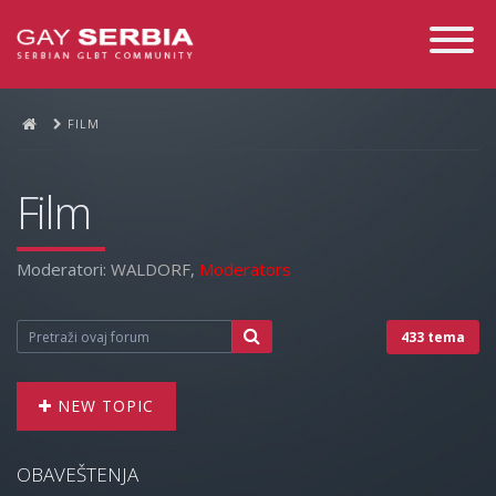
Toggle
Navigati
FILM
Film
Moderatori:
WALDORF
,
Moderators
433 tema
NEW TOPIC
OBAVEŠTENJA