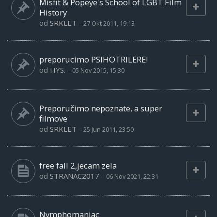
Misfit & Popeye's School of LGBT Film
History
od
SRKLET
-
27 Okt 2011, 19:13
preporucimo PSIHOTRILERE!
od
HYS.
-
05 Nov 2015, 15:30
Preporučimo nepoznate, a super
filmove
od
SRKLET
-
25 Jun 2011, 23:50
free fall 2,jecam zela
od
STRANAC2017
-
06 Nov 2021, 22:31
Nymphomaniac