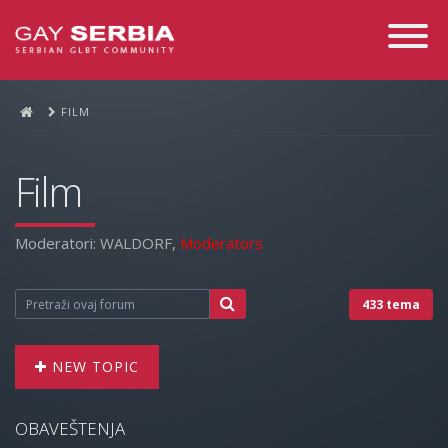
Toggle
Navigati
FILM
Film
Moderatori:
WALDORF
,
Moderators
433 tema
NEW TOPIC
OBAVEŠTENJA