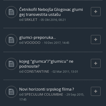
Četnikofil Nebojša Glogovac glumi
gej transvestita ustašu
od
SRKLET
-
05 Okt 2016, 00:21
glumci-preporuka...
od
VOODOO
-
10 Dec 2017, 14:45
kojeg "glumca"/"glumicu" ne
podnosite?
od
CONSTANTINE
-
02 Mar 2011, 13:01
Novi horizonti srpskog filma ?
od
SPECULUM COLUMBAE
-
29 Sep 2015,
17:45