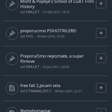
Misfit & Popeye's School of LGBT Film
History
od
SRKLET
-
27 Okt 2011, 19:13
preporucimo PSIHOTRILERE!
od
HYS.
-
05 Nov 2015, 15:30
Preporučimo nepoznate, a super
filmove
od
SRKLET
-
25 Jun 2011, 23:50
free fall 2,jecam zela
od
STRANAC2017
-
06 Nov 2021, 22:31
Nymphomaniac