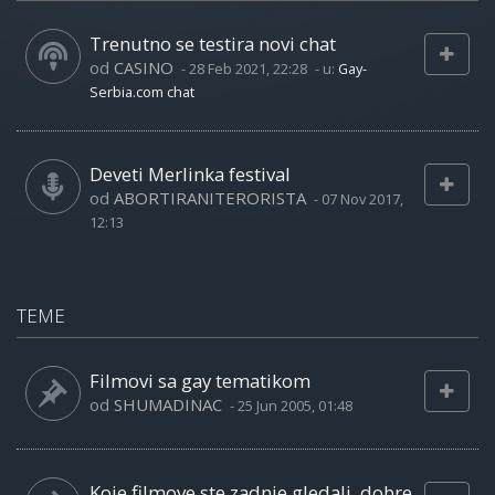
Trenutno se testira novi chat
od
CASINO
-
28 Feb 2021, 22:28
- u:
Gay-
Serbia.com chat
Deveti Merlinka festival
od
ABORTIRANITERORISTA
-
07 Nov 2017,
12:13
TEME
Filmovi sa gay tematikom
od
SHUMADINAC
-
25 Jun 2005, 01:48
Koje filmove ste zadnje gledali, dobre