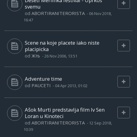
Deseti Merlinka festival - Uprkos
svemu
od
ABORTIRANITERORISTA
-
06 Nov 2018,
16:47
Scene na koje placete iako niste
placipicka
od
ЖЊ
-
26 Nov 2006, 13:51
Adventure time
od
PAUCETI
-
04 Apr 2013, 01:02
Ašok Murti predstavlja film Iv Sen
Loran u Kinoteci
od
ABORTIRANITERORISTA
-
12 Sep 2018,
10:39