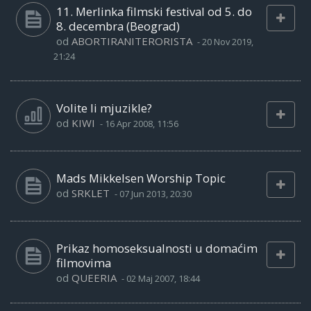
11. Merlinka filmski festival od 5. do
8. decembra (Beograd)
od
ABORTIRANITERORISTA
-
20 Nov 2019,
21:24
Volite li mjuzikle?
od
KIWI
-
16 Apr 2008, 11:56
Mads Mikkelsen Worship Topic
od
SRKLET
-
07 Jun 2013, 20:30
Prikaz homoseksualnosti u domaćim
filmovima
od
QUEERIA
-
02 Maj 2007, 18:44