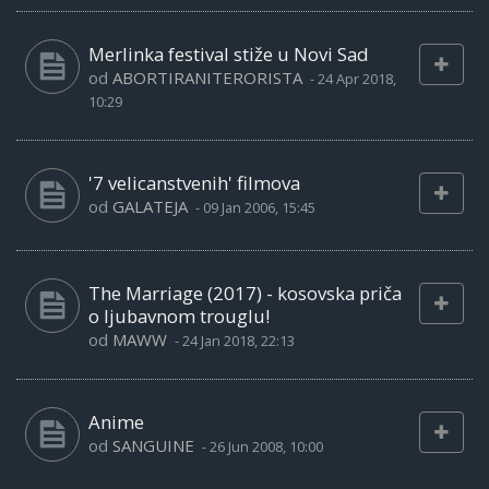
Merlinka festival stiže u Novi Sad
od
ABORTIRANITERORISTA
-
24 Apr 2018,
10:29
'7 velicanstvenih' filmova
od
GALATEJA
-
09 Jan 2006, 15:45
The Marriage (2017) - kosovska priča
o ljubavnom trouglu!
od
MAWW
-
24 Jan 2018, 22:13
Anime
od
SANGUINE
-
26 Jun 2008, 10:00