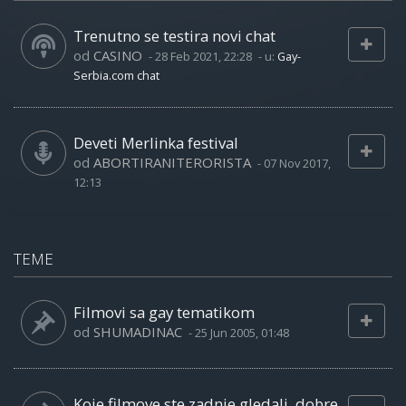
Trenutno se testira novi chat
od
CASINO
-
28 Feb 2021, 22:28
- u:
Gay-
Serbia.com chat
Deveti Merlinka festival
od
ABORTIRANITERORISTA
-
07 Nov 2017,
12:13
TEME
Filmovi sa gay tematikom
od
SHUMADINAC
-
25 Jun 2005, 01:48
Koje filmove ste zadnje gledali, dobre