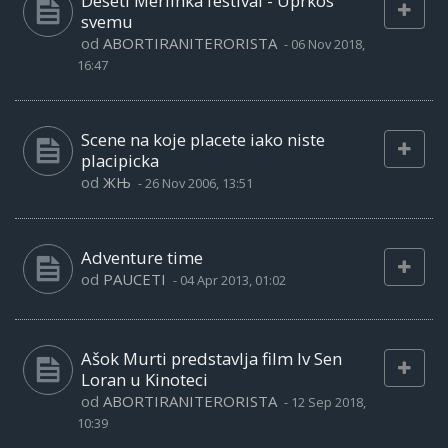
Deseti Merlinka festival - Uprkos
svemu
od
ABORTIRANITERORISTA
-
06 Nov 2018,
16:47
Scene na koje placete iako niste
placipicka
od
ЖЊ
-
26 Nov 2006, 13:51
Adventure time
od
PAUCETI
-
04 Apr 2013, 01:02
Ašok Murti predstavlja film Iv Sen
Loran u Kinoteci
od
ABORTIRANITERORISTA
-
12 Sep 2018,
10:39