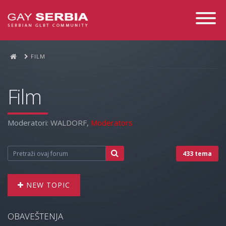
Toggle
Navigati
FILM
Film
Moderatori:
WALDORF
,
Moderators
433 tema
NEW TOPIC
OBAVEŠTENJA