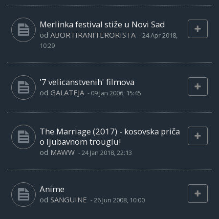
Merlinka festival stiže u Novi Sad
od
ABORTIRANITERORISTA
-
24 Apr 2018,
10:29
'7 velicanstvenih' filmova
od
GALATEJA
-
09 Jan 2006, 15:45
The Marriage (2017) - kosovska priča
o ljubavnom trouglu!
od
MAWW
-
24 Jan 2018, 22:13
Anime
od
SANGUINE
-
26 Jun 2008, 10:00