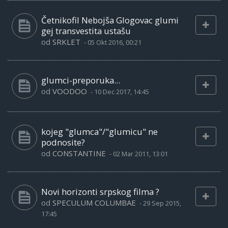
Četnikofil Nebojša Glogovac glumi
gej transvestita ustašu
od
SRKLET
-
05 Okt 2016, 00:21
glumci-preporuka...
od
VOODOO
-
10 Dec 2017, 14:45
kojeg "glumca"/"glumicu" ne
podnosite?
od
CONSTANTINE
-
02 Mar 2011, 13:01
Novi horizonti srpskog filma ?
od
SPECULUM COLUMBAE
-
29 Sep 2015,
17:45