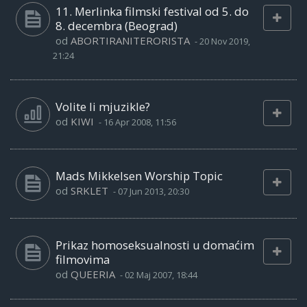
11. Merlinka filmski festival od 5. do
8. decembra (Beograd)
od
ABORTIRANITERORISTA
-
20 Nov 2019,
21:24
Volite li mjuzikle?
od
KIWI
-
16 Apr 2008, 11:56
Mads Mikkelsen Worship Topic
od
SRKLET
-
07 Jun 2013, 20:30
Prikaz homoseksualnosti u domaćim
filmovima
od
QUEERIA
-
02 Maj 2007, 18:44