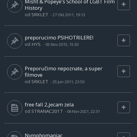
Misfit & Popeye's School of LGBT Film
History
od
SRKLET
-
27 Okt 2011, 19:13
preporucimo PSIHOTRILERE!
od
HYS.
-
05 Nov 2015, 15:30
Preporučimo nepoznate, a super
filmove
od
SRKLET
-
25 Jun 2011, 23:50
free fall 2,jecam zela
od
STRANAC2017
-
06 Nov 2021, 22:31
Nymphomaniac