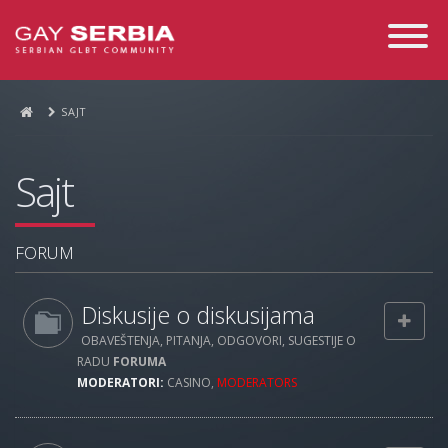
Toggle
Navigati
SAJT
Sajt
FORUM
Diskusije o diskusijama
OBAVEŠTENJA, PITANJA, ODGOVORI, SUGESTIJE O
RADU
FORUMA
MODERATORI:
CASINO
,
MODERATORS