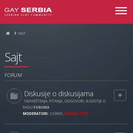
Toggle
Navigati
SAJT
Sajt
FORUM
Diskusije o diskusijama
OBAVEŠTENJA, PITANJA, ODGOVORI, SUGESTIJE O
RADU
FORUMA
MODERATORI:
CASINO
,
MODERATORS