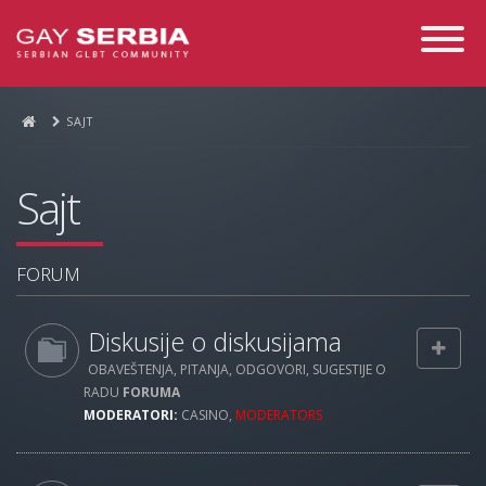
Toggle
Navigati
SAJT
Sajt
FORUM
Diskusije o diskusijama
OBAVEŠTENJA, PITANJA, ODGOVORI, SUGESTIJE O
RADU
FORUMA
MODERATORI:
CASINO
,
MODERATORS