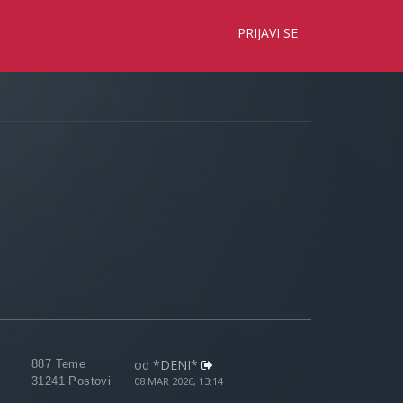
×
PRIJAVI SE
od
*DENI*
887 Teme
31241 Postovi
08 MAR 2026, 13:14