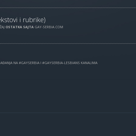
kstovi i rubrike)
RŽAJ
OSTATKA SAJTA
GAY-SERBIA.COM
OGAĐANJA NA #GAYSERBIA I #GAYSERBIA-LESBIANS KANALIMA