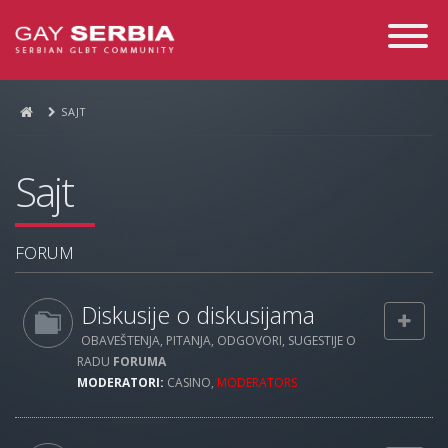
Toggle
Navigati
SAJT
Sajt
FORUM
Diskusije o diskusijama
OBAVEŠTENJA, PITANJA, ODGOVORI, SUGESTIJE O
RADU
FORUMA
MODERATORI:
CASINO
,
MODERATORS