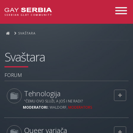
Toggle
Navigati
SVAŠTARA
Svaštara
FORUM
Tehnologija
"ČEMU OVO SLUŽI, A JOŠ I NE RADI?
MODERATORI:
WALDORF
,
MODERATORS
Queer varjača