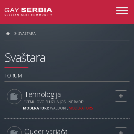
Toggle
Navigati
SVAŠTARA
Svaštara
FORUM
Tehnologija
"ČEMU OVO SLUŽI, A JOŠ I NE RADI?
MODERATORI:
WALDORF
,
MODERATORS
Queer varjača