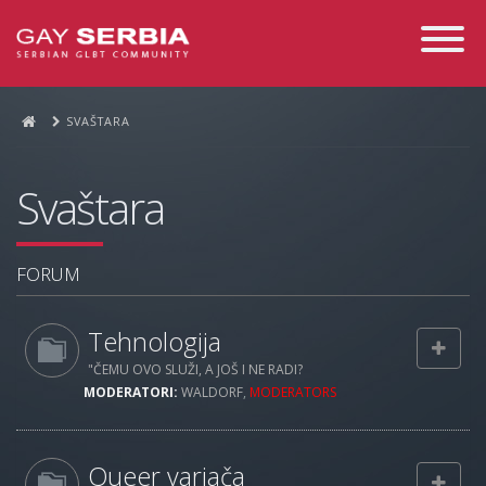
Toggle
Navigati
SVAŠTARA
Svaštara
FORUM
Tehnologija
"ČEMU OVO SLUŽI, A JOŠ I NE RADI?
MODERATORI:
WALDORF
,
MODERATORS
Queer varjača