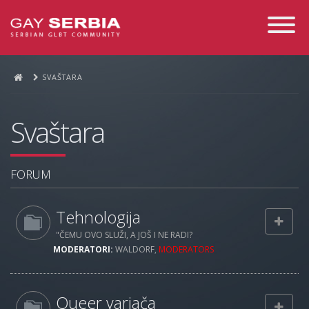
Toggle
Navigati
SVAŠTARA
Svaštara
FORUM
Tehnologija
"ČEMU OVO SLUŽI, A JOŠ I NE RADI?
MODERATORI:
WALDORF
,
MODERATORS
Queer varjača