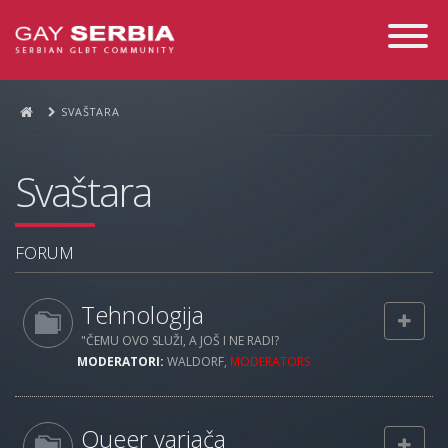
Toggle
Navigati
SVAŠTARA
Svaštara
FORUM
Tehnologija
"ČEMU OVO SLUŽI, A JOŠ I NE RADI?
MODERATORI:
WALDORF
,
MODERATORS
Queer varjača