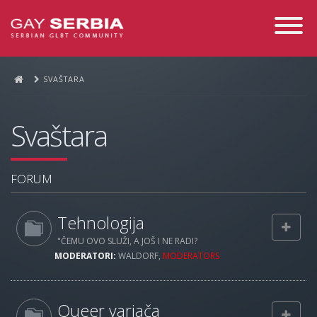
Toggle
Navigati
SVAŠTARA
Svaštara
FORUM
Tehnologija
"ČEMU OVO SLUŽI, A JOŠ I NE RADI?
MODERATORI:
WALDORF
,
MODERATORS
Queer varjača