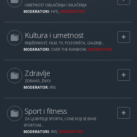
UMETNOST OBLAČENJA I SVLAČENJA
MODERATORI:
HYS.
,
MODERATORS
Kultura i umetnost
KNJIŽEVNOST, FILM, TV, POZORIŠTA, GALERIJE...
MODERATORI:
OVER THE RAINBOW
,
MODERATORS
Zdravlje
ZDRAVO, ŽIVO!
MODERATOR:
IRIS
Sport i fitness
ZA LJUBITELJE SPORTA, I ONE KOJI SE BAVE
SPORTOM...
MODERATORI:
IRIS
,
MODERATORS