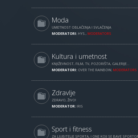
Moda
UMETNOST OBLAČENJA I SVLAČENJA
MODERATORI:
HYS.
,
MODERATORS
Kultura i umetnost
KNJIŽEVNOST, FILM, TV, POZORIŠTA, GALERIJE...
MODERATORI:
OVER THE RAINBOW
,
MODERATORS
Zdravlje
ZDRAVO, ŽIVO!
MODERATOR:
IRIS
Sport i fitness
ZA LJUBITELJE SPORTA, I ONE KOJI SE BAVE SPORTOM