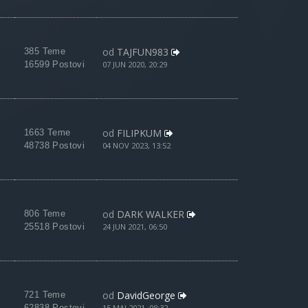
od
TAJFUN983
385 Teme
16599 Postovi
07 JUN 2020, 20:29
od
FILIPKUM
1663 Teme
48738 Postovi
04 NOV 2023, 13:52
od
DARK WALKER
806 Teme
25518 Postovi
24 JUN 2021, 06:50
od
DavidGeorge
721 Teme
62838 Postovi
15 MAJ 2021, 08:32