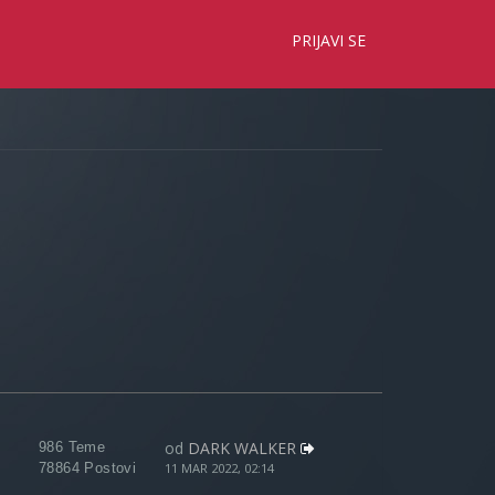
×
PRIJAVI SE
od
DARK WALKER
986 Teme
78864 Postovi
11 MAR 2022, 02:14