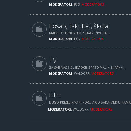
MODERATORI:
IRIS
,
MODERATORS
Posao, fakultet, škola
MALO I O TRNOVITOJ STRANI ŽIVOTA...
MODERATORI:
IRIS
,
MODERATORS
TV
ZA SVE NASE GLEDAOCE ISPRED MALIH EKRANA...
MODERATORI:
WALDORF
,
MODERATORS
Film
DUGO PRIZELJKIVANI FORUM OD SADA MEDJU NAM
MODERATORI:
WALDORF
,
MODERATORS