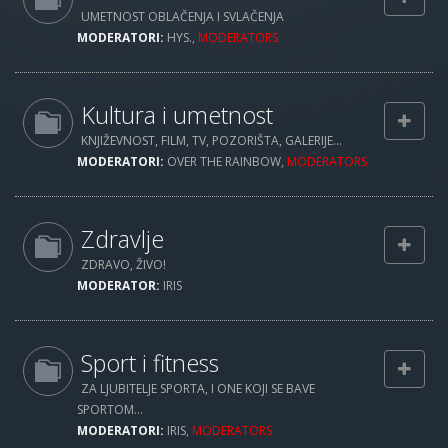
UMETNOST OBLAČENJA I SVLAČENJA
MODERATORI:
HYS.
,
MODERATORS
Kultura i umetnost
KNJIŽEVNOST, FILM, TV, POZORIŠTA, GALERIJE...
MODERATORI:
OVER THE RAINBOW
,
MODERATORS
Zdravlje
ZDRAVO, ŽIVO!
MODERATOR:
IRIS
Sport i fitness
ZA LJUBITELJE SPORTA, I ONE KOJI SE BAVE
SPORTOM...
MODERATORI:
IRIS
,
MODERATORS