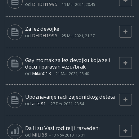
od
DHDH1995
-
11 Mar 2021, 20:45
Za lez devojke
od
DHDH1995
-
25 Maj 2021, 21:37
Gay momak za lez devojku koja zeli
decu i paravan vezu/brak
od
Milan018
-
21 Mar 2021, 23:40
Upoznavanje radi zajedničkog deteta
od
arts81
-
27 Dec 2021, 23:54
Da li su Vasi roditelji razvedeni
od
MILI86
-
13 Nov 2010, 16:01