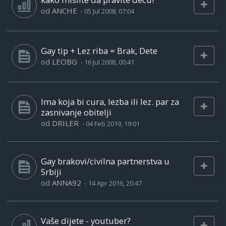
od
ANCHE
-
05 Jul 2008, 07:04
Gay tip + Lez riba = Brak, Dete
od
LEOBG
-
16 Jul 2008, 00:41
Ima koja bi cura, lezba ili lez. par za
zasnivanje obitelji
od
DRILER
-
04 Feb 2019, 19:01
Gay brakovi/civilna partnerstva u
Srbiji
od
ANNA92
-
14 Apr 2016, 20:47
Vaše dijete - youtuber?