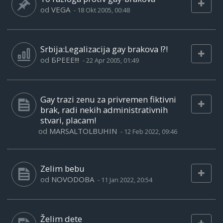
od
VEGA
-
18 Okt 2005, 00:48
Srbija:Legalizacija gay brakova !?!
od
БРЕЕЕ!!!
-
22 Apr 2005, 01:49
Gay trazi zenu za privremen fiktivni
brak, radi nekih administrativnih
stvari, placam!
od
MARSALTOLBUHIN
-
12 Feb 2022, 09:46
Zelim bebu
od
NOVODOBA
-
11 Jan 2022, 20:54
Želim dete