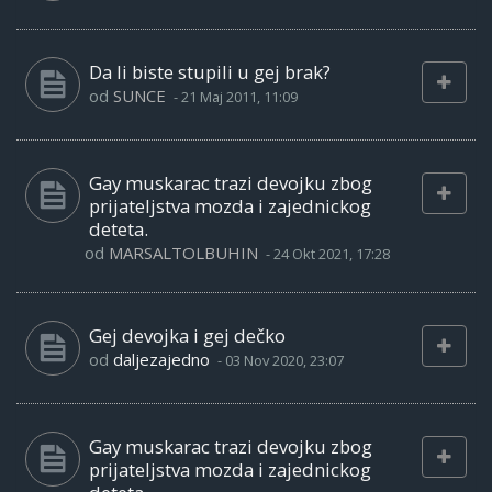
Da li biste stupili u gej brak?
od
SUNCE
-
21 Maj 2011, 11:09
Gay muskarac trazi devojku zbog
prijateljstva mozda i zajednickog
deteta.
od
MARSALTOLBUHIN
-
24 Okt 2021, 17:28
Gej devojka i gej dečko
od
daljezajedno
-
03 Nov 2020, 23:07
Gay muskarac trazi devojku zbog
prijateljstva mozda i zajednickog