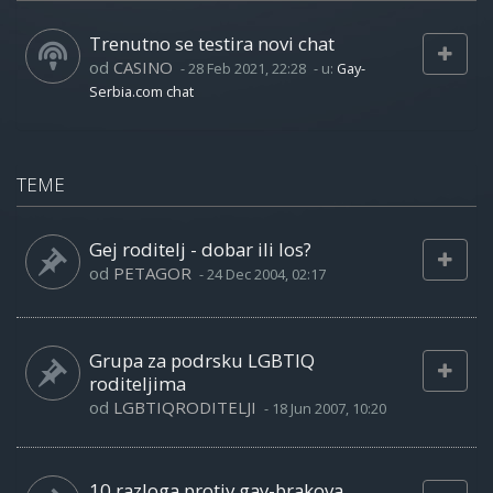
Trenutno se testira novi chat
od
CASINO
-
28 Feb 2021, 22:28
- u:
Gay-
Serbia.com chat
TEME
Gej roditelj - dobar ili los?
od
PETAGOR
-
24 Dec 2004, 02:17
Grupa za podrsku LGBTIQ
roditeljima
od
LGBTIQRODITELJI
-
18 Jun 2007, 10:20
10 razloga protiv gay-brakova