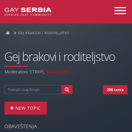
Toggle
Navigati
GEJ BRAKOVI I RODITELJSTVO
Gej brakovi i roditeljstvo
Moderatori:
STRIPI
,
Moderators
208 tema
NEW TOPIC
OBAVEŠTENJA