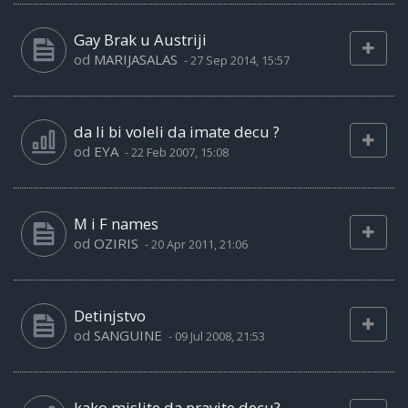
Gay Brak u Austriji
od
MARIJASALAS
-
27 Sep 2014, 15:57
da li bi voleli da imate decu ?
od
EYA
-
22 Feb 2007, 15:08
M i F names
od
OZIRIS
-
20 Apr 2011, 21:06
Detinjstvo
od
SANGUINE
-
09 Jul 2008, 21:53
kako mislite da pravite decu?