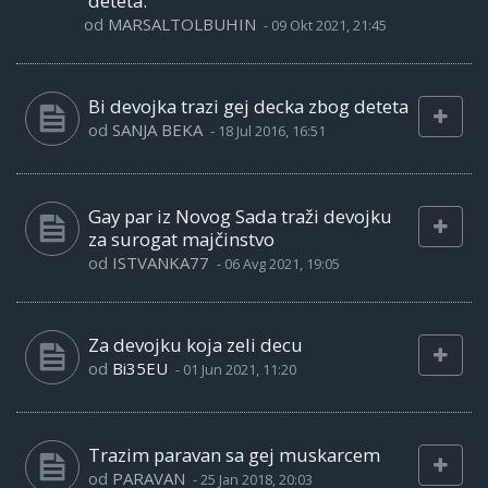
deteta.
od
MARSALTOLBUHIN
-
09 Okt 2021, 21:45
Bi devojka trazi gej decka zbog deteta
od
SANJA BEKA
-
18 Jul 2016, 16:51
Gay par iz Novog Sada traži devojku
za surogat majčinstvo
od
ISTVANKA77
-
06 Avg 2021, 19:05
Za devojku koja zeli decu
od
Bi35EU
-
01 Jun 2021, 11:20
Trazim paravan sa gej muskarcem
od
PARAVAN
-
25 Jan 2018, 20:03