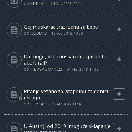
od
SRKLET
-
24 Nov 2015, 00:11
Gej muskarac trazi zenu za bebu
od
CLODIO
-
10 Feb 2018, 10:59
Da mogu, bi li muskarci radjali ili bi
abortirali?
od
HEKSAGON123
-
04 Mar 2018, 14:38
Pitanje vezano za istopolnu zajednicu
i Srbiju
od
GOSSIP
-
04 Dec 2017, 00:16
U Austriji od 2019. moguće sklapanje