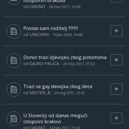
istopolnih brakova
od
CASINO
-
06 Dec 2017, 19:58
Postao sam roditelj ?!?!?!
od
UNIC0RN
-
19 Jan 2006, 14:48
Donor trazi djevojku zbog potomstva
od
DJURO PALICA
-
26 Sep 2017, 01:32
Trazi se gay devojka zbog dece
od
MISTER_B
-
26 Avg 2015, 23:02
U Sloveniji od danas mogući
istopolni brakovi
od
CASINO
-
24 Feb 2017, 21:39