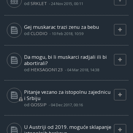
od
SRKLET
-
24 Nov 2015, 00:11
Gej muskarac trazi zenu za bebu
od
CLODIO
-
10 Feb 2018, 10:59
Da mogu, bi li muskarci radjali ili bi
abortirali?
od
HEKSAGON123
-
04 Mar 2018, 14:38
Pitanje vezano za istopolnu zajednicu
i Srbiju
od
GOSSIP
-
04 Dec 2017, 00:16
U Austriji od 2019. moguće sklapanje