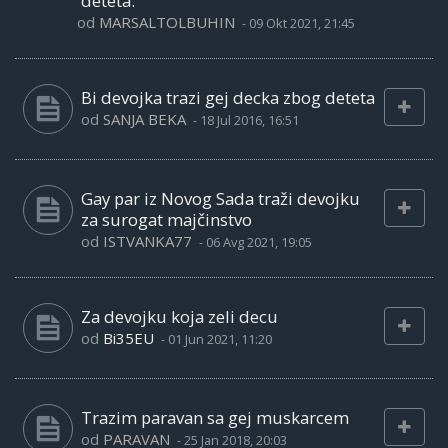
deteta.
od
MARSALTOLBUHIN
-
09 Okt 2021, 21:45
Bi devojka trazi gej decka zbog deteta
od
SANJA BEKA
-
18 Jul 2016, 16:51
Gay par iz Novog Sada traži devojku
za surogat majčinstvo
od
ISTVANKA77
-
06 Avg 2021, 19:05
Za devojku koja zeli decu
od
Bi35EU
-
01 Jun 2021, 11:20
Trazim paravan sa gej muskarcem
od
PARAVAN
-
25 Jan 2018, 20:03