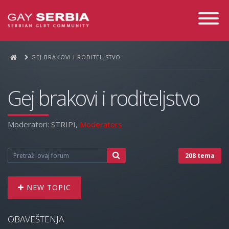
Toggle
Navigati
GEJ BRAKOVI I RODITELJSTVO
Gej brakovi i roditeljstvo
Moderatori:
STRIPI
,
Moderators
208 tema
NEW TOPIC
OBAVEŠTENJA