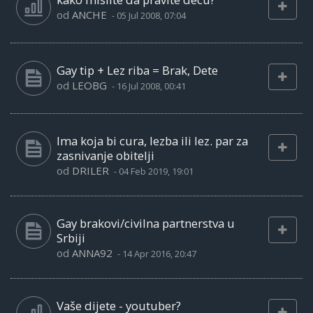
od
ANCHE
-
05 Jul 2008, 07:04
Gay tip + Lez riba = Brak, Dete
od
LEOBG
-
16 Jul 2008, 00:41
Ima koja bi cura, lezba ili lez. par za
zasnivanje obitelji
od
DRILER
-
04 Feb 2019, 19:01
Gay brakovi/civilna partnerstva u
Srbiji
od
ANNA92
-
14 Apr 2016, 20:47
Vaše dijete - youtuber?