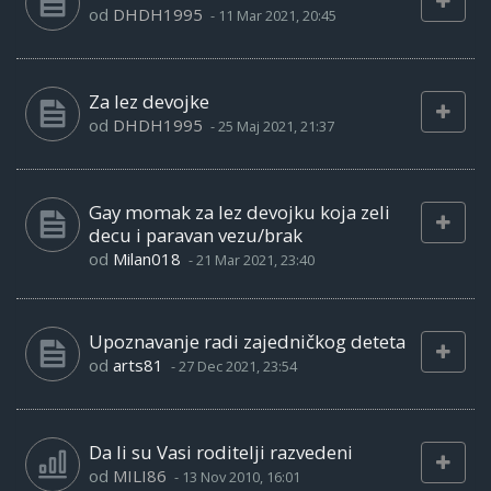
od
DHDH1995
-
11 Mar 2021, 20:45
Za lez devojke
od
DHDH1995
-
25 Maj 2021, 21:37
Gay momak za lez devojku koja zeli
decu i paravan vezu/brak
od
Milan018
-
21 Mar 2021, 23:40
Upoznavanje radi zajedničkog deteta
od
arts81
-
27 Dec 2021, 23:54
Da li su Vasi roditelji razvedeni
od
MILI86
-
13 Nov 2010, 16:01