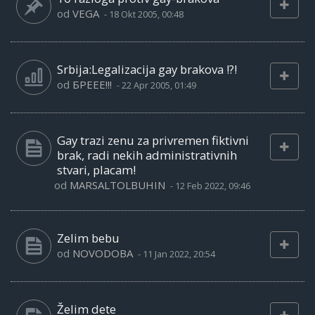
od
VEGA
-
18 Okt 2005, 00:48
Srbija:Legalizacija gay brakova !?!
od
БРЕЕЕ!!!
-
22 Apr 2005, 01:49
Gay trazi zenu za privremen fiktivni
brak, radi nekih administrativnih
stvari, placam!
od
MARSALTOLBUHIN
-
12 Feb 2022, 09:46
Zelim bebu
od
NOVODOBA
-
11 Jan 2022, 20:54
Želim dete