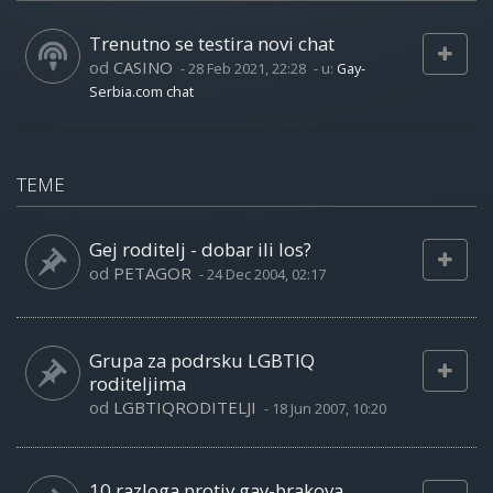
Trenutno se testira novi chat
od
CASINO
-
28 Feb 2021, 22:28
- u:
Gay-
Serbia.com chat
TEME
Gej roditelj - dobar ili los?
od
PETAGOR
-
24 Dec 2004, 02:17
Grupa za podrsku LGBTIQ
roditeljima
od
LGBTIQRODITELJI
-
18 Jun 2007, 10:20
10 razloga protiv gay-brakova