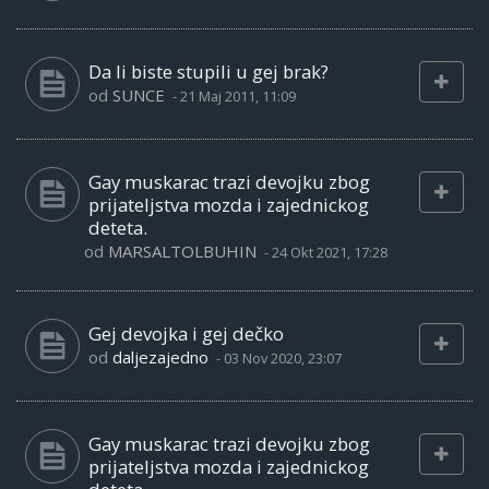
Da li biste stupili u gej brak?
od
SUNCE
-
21 Maj 2011, 11:09
Gay muskarac trazi devojku zbog
prijateljstva mozda i zajednickog
deteta.
od
MARSALTOLBUHIN
-
24 Okt 2021, 17:28
Gej devojka i gej dečko
od
daljezajedno
-
03 Nov 2020, 23:07
Gay muskarac trazi devojku zbog
prijateljstva mozda i zajednickog