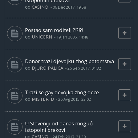
istopolnih brakova
od
CASINO
-
06 Dec 2017, 19:58
Postao sam roditelj ?!?!?!
od
UNIC0RN
-
19 Jan 2006, 14:48
Donor trazi djevojku zbog potomstva
od
DJURO PALICA
-
26 Sep 2017, 01:32
Trazi se gay devojka zbog dece
od
MISTER_B
-
26 Avg 2015, 23:02
U Sloveniji od danas mogući
istopolni brakovi
od
CASINO
-
24 Feb 2017, 21:39