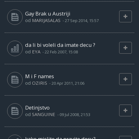
Gay Brak u Austriji
od
MARIJASALAS
-
27 Sep 2014, 15:57
da li bi voleli da imate decu ?
od
EYA
-
22 Feb 2007, 15:08
M i F names
od
OZIRIS
-
20 Apr 2011, 21:06
Detinjstvo
od
SANGUINE
-
09 Jul 2008, 21:53
kako mislite da pravite decu?