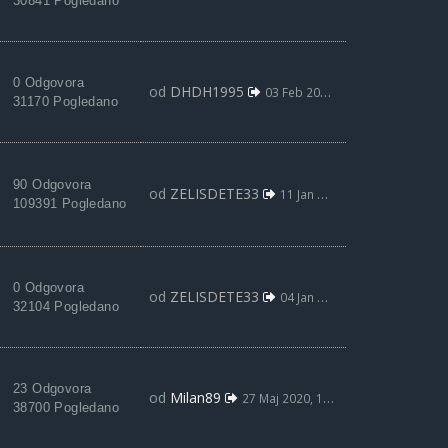
30841 Pogledano
0 Odgovora
od
DHDH1995
03 Feb 2021, 19:19
31170 Pogledano
90 Odgovora
od
ZELISDETE33
11 Jan 2021, 15:48
109391 Pogledano
0 Odgovora
od
ZELISDETE33
04 Jan 2021, 20:55
32104 Pogledano
23 Odgovora
od
Milan89
27 Maj 2020, 12:05
38700 Pogledano