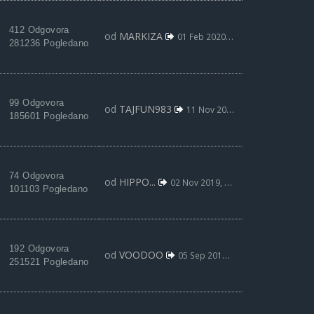
412 Odgovora
od
MARKIZA
01 Feb 2020, 21:41
281236 Pogledano
99 Odgovora
od
TAJFUN983
11 Nov 2019, 22:00
185601 Pogledano
74 Odgovora
od
HIPPO...
02 Nov 2019, 18:47
101103 Pogledano
192 Odgovora
od
VOODOO
05 Sep 2019, 01:47
251521 Pogledano