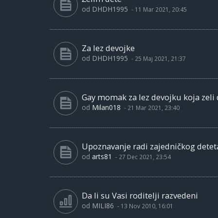
od
DHDH1995
-
11 Mar 2021, 20:45
Za lez devojke
od
DHDH1995
-
25 Maj 2021, 21:37
Gay momak za lez devojku koja zeli 
od
Milan018
-
21 Mar 2021, 23:40
Upoznavanje radi zajedničkog detet
od
arts81
-
27 Dec 2021, 23:54
Da li su Vasi roditelji razvedeni
od
MILI86
-
13 Nov 2010, 16:01