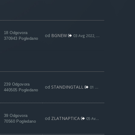
18 Odgovora
od
BGNEW
03 Avg 2022, 09:59
370943 Pogledano
239 Odgovora
od
STANDINGTALL
01 Maj 2020, 21:01
440505 Pogledano
39 Odgovora
od
ZLATNAPTICA
05 Avg 2018, 19:32
70560 Pogledano