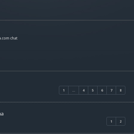
a.com chat
1
…
4
5
6
7
8
ma
1
2