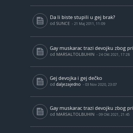
Da li biste stupili u gej brak?
od
SUNCE
-
21 Maj 2011, 11:09
Gay muskarac trazi devojku zbog pri
od
MARSALTOLBUHIN
-
24 Okt 2021, 17:28
Gej devojka i gej dečko
od
daljezajedno
-
03 Nov 2020, 23:07
Gay muskarac trazi devojku zbog pri
od
MARSALTOLBUHIN
-
09 Okt 2021, 21:45