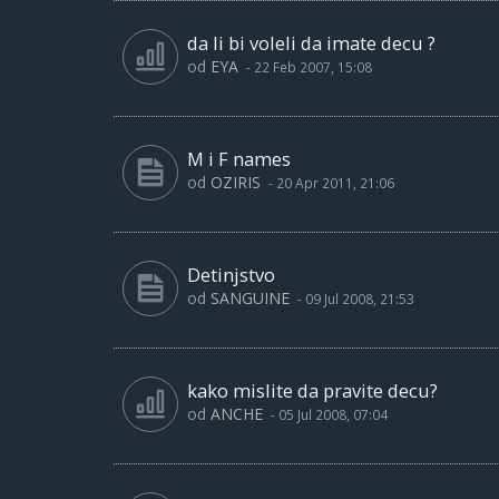
da li bi voleli da imate decu ?
od
EYA
-
22 Feb 2007, 15:08
M i F names
od
OZIRIS
-
20 Apr 2011, 21:06
Detinjstvo
od
SANGUINE
-
09 Jul 2008, 21:53
kako mislite da pravite decu?
od
ANCHE
-
05 Jul 2008, 07:04