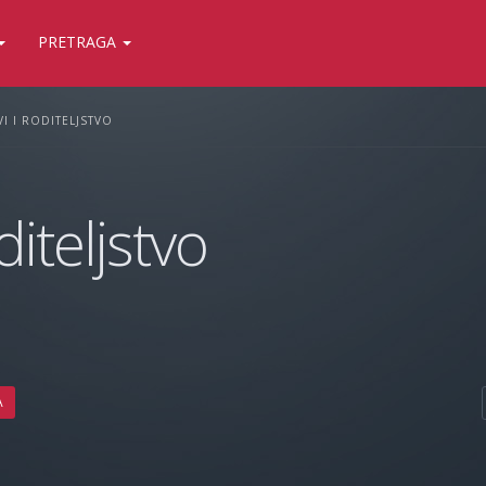
PRETRAGA
I I RODITELJSTVO
diteljstvo
A