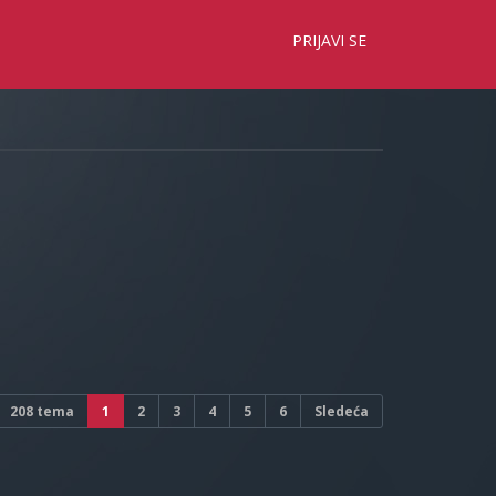
×
PRIJAVI SE
208 tema
1
2
3
4
5
6
Sledeća