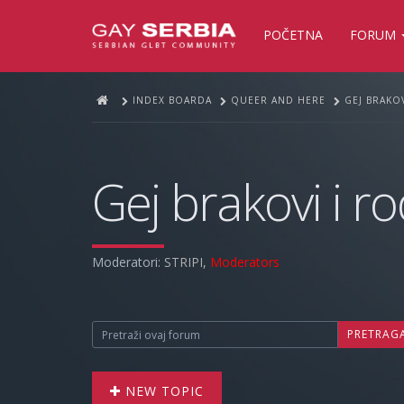
POČETNA
FORUM
INDEX BOARDA
QUEER AND HERE
GEJ BRAKOV
Gej brakovi i ro
Moderatori:
STRIPI
,
Moderators
PRETRAG
NEW TOPIC