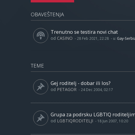
OBAVEŠTENJA
Trenutno se testira novi chat
od
CASINO
-
28 Feb 2021, 22:28
- u:
Gay-Serbi
TEME
Gej roditelj - dobar ili los?
od
PETAGOR
-
24 Dec 2004, 02:17
Grupa za podrsku LGBTIQ roditelji
od
LGBTIQRODITELJI
-
18 Jun 2007, 10:20