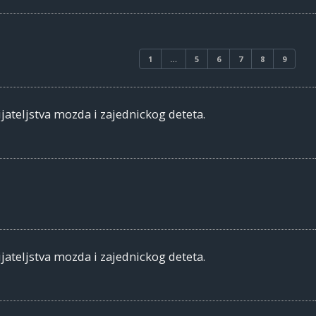
1
…
5
6
7
8
9
jateljstva mozda i zajednickog deteta.
jateljstva mozda i zajednickog deteta.