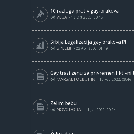
10 razloga protiv gay-brakova
od
VEGA
-
18 Okt 2005, 00:48
Srbija:Legalizacija gay brakova !?!
od
БРЕЕЕ!!!
-
22 Apr 2005, 01:49
Gay trazi zenu za privremen fiktivni 
od
MARSALTOLBUHIN
-
12 Feb 2022, 09:46
Zelim bebu
od
NOVODOBA
-
11 Jan 2022, 20:54
Želim dete