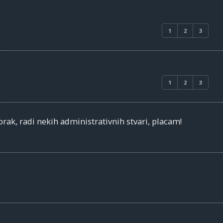
1
2
3
1
2
3
brak, radi nekih administrativnih stvari, placam!