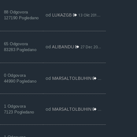
88 Odgovora
od
LUKAZGB
13 Okt 2017, 21:29
127190 Pogledano
65 Odgovora
od
ALIBANDU
27 Dec 2012, 23:01
83283 Pogledano
0 Odgovora
od
MARSALTOLBUHIN
12 Feb 2022, 09:46
44990 Pogledano
1 Odgovora
od
MARSALTOLBUHIN
12 Feb 2022, 09:40
7123 Pogledano