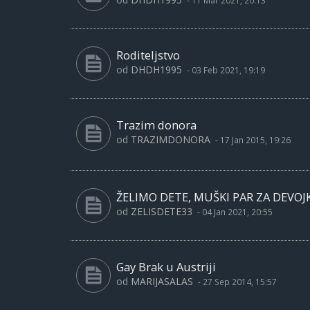
-
11 Mar 2021, 20:13
Roditeljstvo
od
DHDH1995
-
03 Feb 2021, 19:19
Trazim donora
od
TRAZIMDONORA
-
17 Jan 2015, 19:26
ŽELIMO DETE, MUŠKI PAR ZA DEVOJ
od
ZELISDETE33
-
04 Jan 2021, 20:55
Gay Brak u Austriji
od
MARIJASALAS
-
27 Sep 2014, 15:57