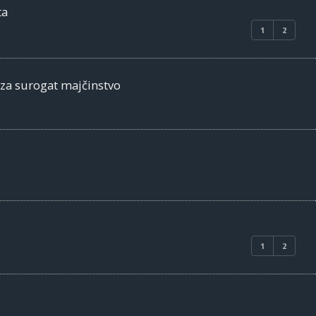
ta
1
2
 za surogat majčinstvo
1
2