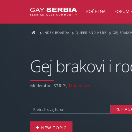
POČETNA
FORUM
INDEX BOARDA
QUEER AND HERE
GEJ BRAKOV
Gej brakovi i ro
Moderatori:
STRIPI
,
Moderators
PRETRAG
NEW TOPIC