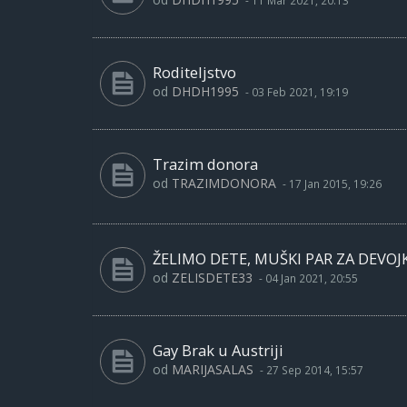
-
11 Mar 2021, 20:13
Roditeljstvo
od
DHDH1995
-
03 Feb 2021, 19:19
Trazim donora
od
TRAZIMDONORA
-
17 Jan 2015, 19:26
ŽELIMO DETE, MUŠKI PAR ZA DEVOJ
od
ZELISDETE33
-
04 Jan 2021, 20:55
Gay Brak u Austriji
od
MARIJASALAS
-
27 Sep 2014, 15:57