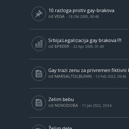
10 razloga protiv gay-brakova
od
VEGA
-
18 Okt 2005, 00:48
Srbija:Legalizacija gay brakova !?!
od
БРЕЕЕ!!!
-
22 Apr 2005, 01:49
Gay trazi zenu za privremen fiktivni 
od
MARSALTOLBUHIN
-
12 Feb 2022, 09:46
Zelim bebu
od
NOVODOBA
-
11 Jan 2022, 20:54
Želim dete