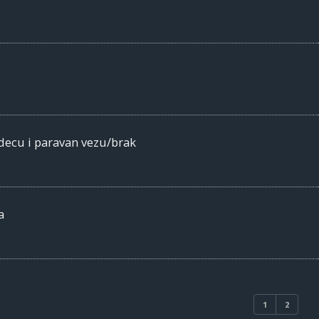
decu i paravan vezu/brak
a
1
2