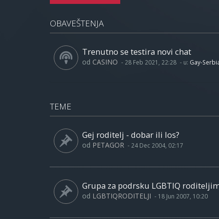
OBAVEŠTENJA
Trenutno se testira novi chat
od
CASINO
-
28 Feb 2021, 22:28
- u:
Gay-Serbi
TEME
Gej roditelj - dobar ili los?
od
PETAGOR
-
24 Dec 2004, 02:17
Grupa za podrsku LGBTIQ roditelji
od
LGBTIQRODITELJI
-
18 Jun 2007, 10:20