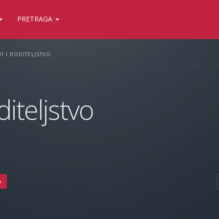
PRETRAGA
I I RODITELJSTVO
diteljstvo
A