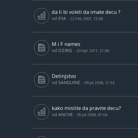
da li bi voleli da imate decu ?
od
EYA
-
22 Feb 2007, 15:08
M i F names
od
OZIRIS
-
20 Apr 2011, 21:06
Detinjstvo
od
SANGUINE
-
09 Jul 2008, 21:53
kako mislite da pravite decu?
od
ANCHE
-
05 Jul 2008, 07:04