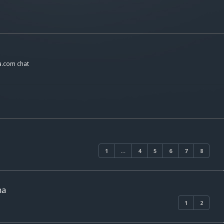
a.com chat
1
…
4
5
6
7
8
ma
1
2