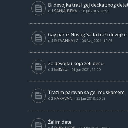
Bi devojka trazi gej decka zbog dete
od
SANJA BEKA
-
18 Jul 2016, 16:51
Gay par iz Novog Sada traži devojku
od
ISTVANKA77
-
06 Avg 2021, 19:05
Za devojku koja zeli decu
od
Bi35EU
-
01 Jun 2021, 11:20
Trazim paravan sa gej muskarcem
od
PARAVAN
-
25 Jan 2018, 20:03
Želim dete
od
DHDH1995