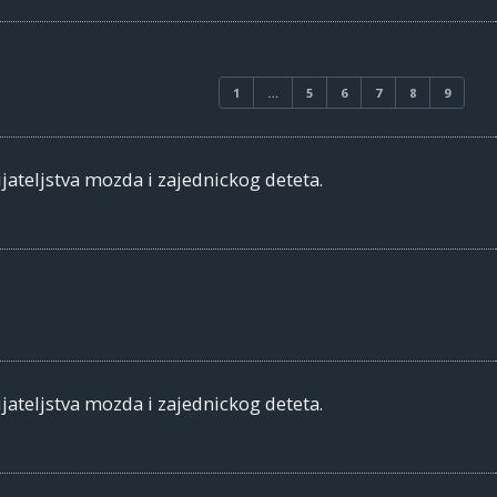
1
…
5
6
7
8
9
jateljstva mozda i zajednickog deteta.
jateljstva mozda i zajednickog deteta.