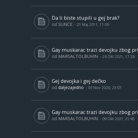
Da li biste stupili u gej brak?
od
SUNCE
-
21 Maj 2011, 11:09
Gay muskarac trazi devojku zbog pri
od
MARSALTOLBUHIN
-
24 Okt 2021, 17:28
Gej devojka i gej dečko
od
daljezajedno
-
03 Nov 2020, 23:07
Gay muskarac trazi devojku zbog pri
od
MARSALTOLBUHIN
-
09 Okt 2021, 21:45