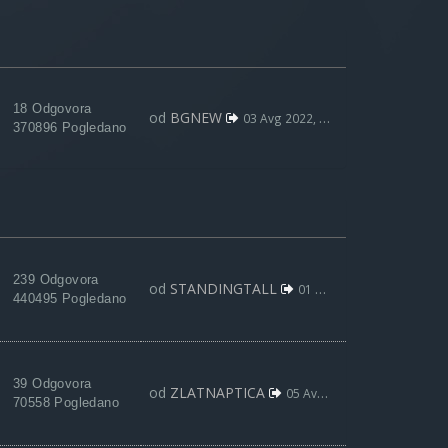
18 Odgovora
od
BGNEW
03 Avg 2022, 09:59
370896 Pogledano
239 Odgovora
od
STANDINGTALL
01 Maj 2020, 21:01
440495 Pogledano
39 Odgovora
od
ZLATNAPTICA
05 Avg 2018, 19:32
70558 Pogledano