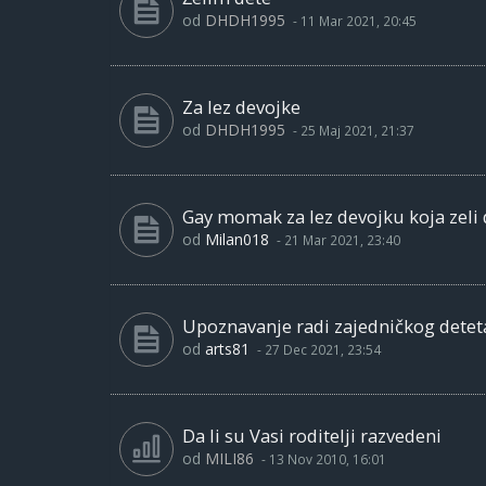
od
DHDH1995
-
11 Mar 2021, 20:45
Za lez devojke
od
DHDH1995
-
25 Maj 2021, 21:37
Gay momak za lez devojku koja zeli 
od
Milan018
-
21 Mar 2021, 23:40
Upoznavanje radi zajedničkog detet
od
arts81
-
27 Dec 2021, 23:54
Da li su Vasi roditelji razvedeni
od
MILI86
-
13 Nov 2010, 16:01