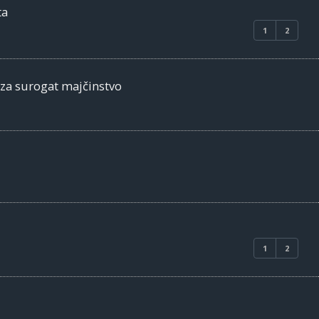
ta
1
2
 za surogat majčinstvo
1
2