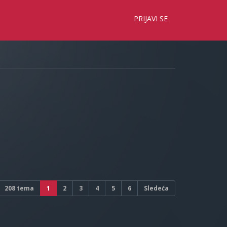
×
PRIJAVI SE
208 tema
1
2
3
4
5
6
Sledeća