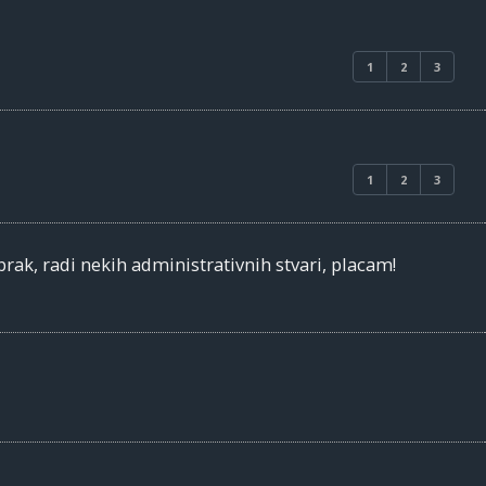
1
2
3
1
2
3
brak, radi nekih administrativnih stvari, placam!