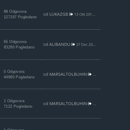
88 Odgovora
od
LUKAZGB
13 Okt 2017, 21:29
127187 Pogledano
65 Odgovora
od
ALIBANDU
27 Dec 2012, 23:01
83280 Pogledano
0 Odgovora
od
MARSALTOLBUHIN
12 Feb 2022, 09:46
44980 Pogledano
1 Odgovora
od
MARSALTOLBUHIN
12 Feb 2022, 09:40
7122 Pogledano