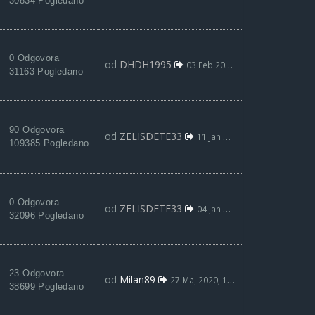
30834 Pogledano
0 Odgovora
od
DHDH1995
03 Feb 2021, 19:19
31163 Pogledano
90 Odgovora
od
ZELISDETE33
11 Jan 2021, 15:48
109385 Pogledano
0 Odgovora
od
ZELISDETE33
04 Jan 2021, 20:55
32096 Pogledano
23 Odgovora
od
Milan89
27 Maj 2020, 12:05
38699 Pogledano