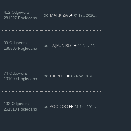
412 Odgovora
od
MARKIZA
01 Feb 2020, 21:41
281227 Pogledano
99 Odgovora
od
TAJFUN983
11 Nov 2019, 22:00
185596 Pogledano
74 Odgovora
od
HIPPO...
02 Nov 2019, 18:47
101099 Pogledano
192 Odgovora
od
VOODOO
05 Sep 2019, 01:47
251510 Pogledano