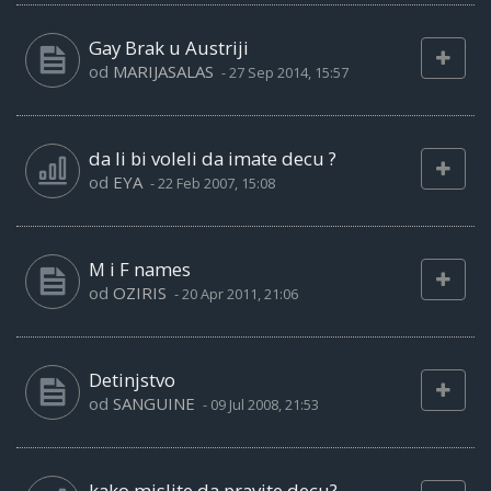
Gay Brak u Austriji
od
MARIJASALAS
-
27 Sep 2014, 15:57
da li bi voleli da imate decu ?
od
EYA
-
22 Feb 2007, 15:08
M i F names
od
OZIRIS
-
20 Apr 2011, 21:06
Detinjstvo
od
SANGUINE
-
09 Jul 2008, 21:53
kako mislite da pravite decu?