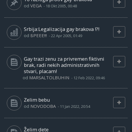
od
VEGA
-
18 Okt 2005, 00:48
Srbija:Legalizacija gay brakova !?!
od
БРЕЕЕ!!!
-
22 Apr 2005, 01:49
Gay trazi zenu za privremen fiktivni
brak, radi nekih administrativnih
stvari, placam!
od
MARSALTOLBUHIN
-
12 Feb 2022, 09:46
Zelim bebu
od
NOVODOBA
-
11 Jan 2022, 20:54
Želim dete