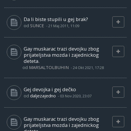
Da li biste stupili u gej brak?
od
SUNCE
-
21 Maj 2011, 11:09
Gay muskarac trazi devojku zbog
prijateljstva mozda i zajednickog
deteta.
od
MARSALTOLBUHIN
-
24 Okt 2021, 17:28
Gej devojka i gej dečko
od
daljezajedno
-
03 Nov 2020, 23:07
Gay muskarac trazi devojku zbog
prijateljstva mozda i zajednickog