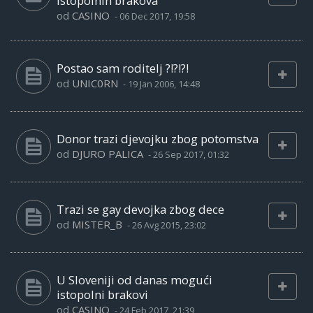
istopolnih brakova
od
CASINO
-
06 Dec 2017, 19:58
Postao sam roditelj ?!?!?!
od
UNIC0RN
-
19 Jan 2006, 14:48
Donor trazi djevojku zbog potomstva
od
DJURO PALICA
-
26 Sep 2017, 01:32
Trazi se gay devojka zbog dece
od
MISTER_B
-
26 Avg 2015, 23:02
U Sloveniji od danas mogući
istopolni brakovi
od
CASINO
-
24 Feb 2017, 21:39