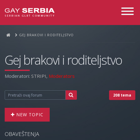
Toggle
Navigati
GEJ BRAKOVI I RODITELJSTVO
Gej brakovi i roditeljstvo
Moderatori:
STRIPI
,
Moderators
208 tema
NEW TOPIC
OBAVEŠTENJA