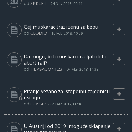
od
SRKLET
-
24 Nov 2015, 00:11
Gej muskarac trazi zenu za bebu
od
CLODIO
-
10 Feb 2018, 10:59
Da mogu, bi li muskarci radjali ili bi
abortirali?
od
HEKSAGON123
-
04 Mar 2018, 14:38
Pitanje vezano za istopolnu zajednicu
i Srbiju
od
GOSSIP
-
04 Dec 2017, 00:16
U Austriji od 2019. moguće sklapanje