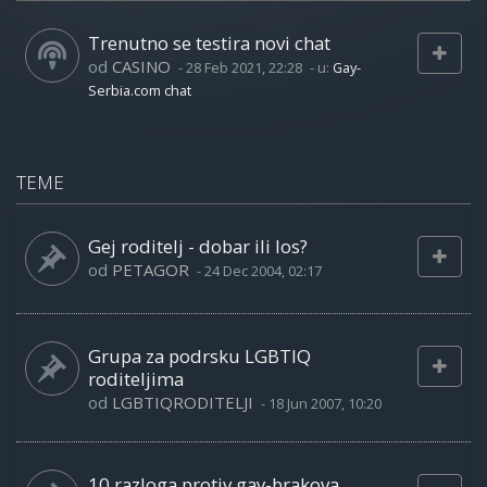
Trenutno se testira novi chat
od
CASINO
-
28 Feb 2021, 22:28
- u:
Gay-
Serbia.com chat
TEME
Gej roditelj - dobar ili los?
od
PETAGOR
-
24 Dec 2004, 02:17
Grupa za podrsku LGBTIQ
roditeljima
od
LGBTIQRODITELJI
-
18 Jun 2007, 10:20
10 razloga protiv gay-brakova