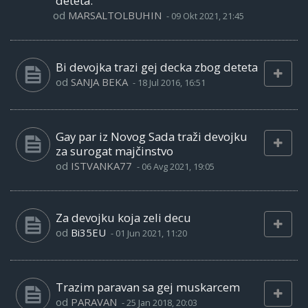
deteta.
od
MARSALTOLBUHIN
-
09 Okt 2021, 21:45
Bi devojka trazi gej decka zbog deteta
od
SANJA BEKA
-
18 Jul 2016, 16:51
Gay par iz Novog Sada traži devojku
za surogat majčinstvo
od
ISTVANKA77
-
06 Avg 2021, 19:05
Za devojku koja zeli decu
od
Bi35EU
-
01 Jun 2021, 11:20
Trazim paravan sa gej muskarcem
od
PARAVAN
-
25 Jan 2018, 20:03