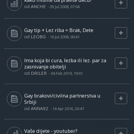
od
ANCHE
-
05 Jul 2008, 07:04
Gay tip + Lez riba = Brak, Dete
od
LEOBG
-
16 Jul 2008, 00:41
Ima koja bi cura, lezba ili lez. par za
zasnivanje obitelji
od
DRILER
-
04 Feb 2019, 19:01
Gay brakovi/civilna partnerstva u
Srbiji
od
ANNA92
-
14 Apr 2016, 20:47
Vaše dijete - youtuber?