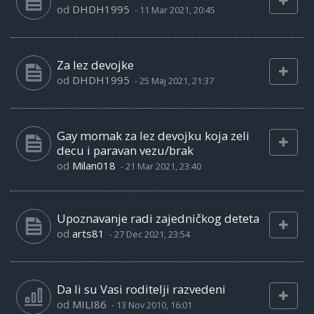
od
DHDH1995
-
11 Mar 2021, 20:45
Za lez devojke
od
DHDH1995
-
25 Maj 2021, 21:37
Gay momak za lez devojku koja zeli
decu i paravan vezu/brak
od
Milan018
-
21 Mar 2021, 23:40
Upoznavanje radi zajedničkog deteta
od
arts81
-
27 Dec 2021, 23:54
Da li su Vasi roditelji razvedeni
od
MILI86
-
13 Nov 2010, 16:01