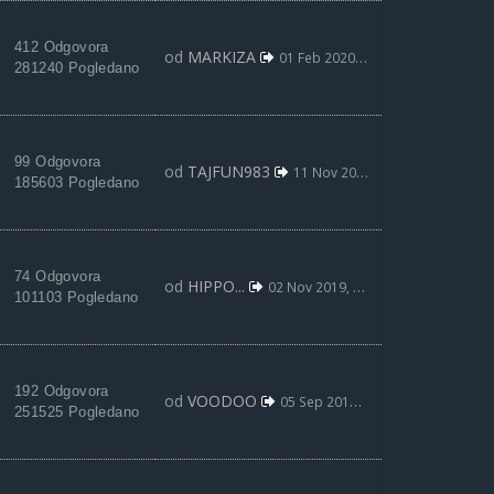
412 Odgovora
od
MARKIZA
01 Feb 2020, 21:41
281240 Pogledano
99 Odgovora
od
TAJFUN983
11 Nov 2019, 22:00
185603 Pogledano
74 Odgovora
od
HIPPO...
02 Nov 2019, 18:47
101103 Pogledano
192 Odgovora
od
VOODOO
05 Sep 2019, 01:47
251525 Pogledano