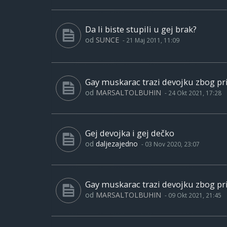
Da li biste stupili u gej brak?
od
SUNCE
-
21 Maj 2011, 11:09
Gay muskarac trazi devojku zbog pri
od
MARSALTOLBUHIN
-
24 Okt 2021, 17:28
Gej devojka i gej dečko
od
daljezajedno
-
03 Nov 2020, 23:07
Gay muskarac trazi devojku zbog pri
od
MARSALTOLBUHIN
-
09 Okt 2021, 21:45