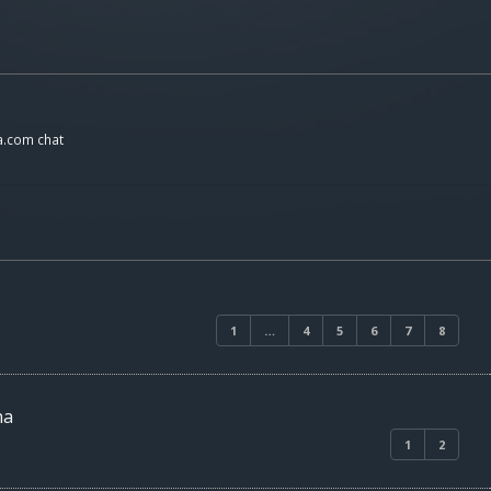
a.com chat
1
…
4
5
6
7
8
ma
1
2