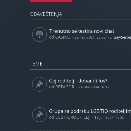
OBAVEŠTENJA
Trenutno se testira novi chat
od
CASINO
-
28 Feb 2021, 22:28
- u:
Gay-Serbi
TEME
Gej roditelj - dobar ili los?
od
PETAGOR
-
24 Dec 2004, 02:17
Grupa za podrsku LGBTIQ roditelji
od
LGBTIQRODITELJI
-
18 Jun 2007, 10:20