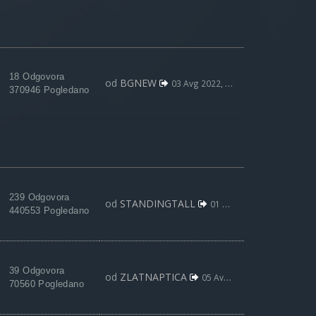
18 Odgovora
od
BGNEW
03 Avg 2022, 09:59
370946 Pogledano
239 Odgovora
od
STANDINGTALL
01 Maj 2020, 21:01
440553 Pogledano
39 Odgovora
od
ZLATNAPTICA
05 Avg 2018, 19:32
70560 Pogledano