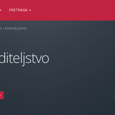
PRETRAGA
I I RODITELJSTVO
diteljstvo
A