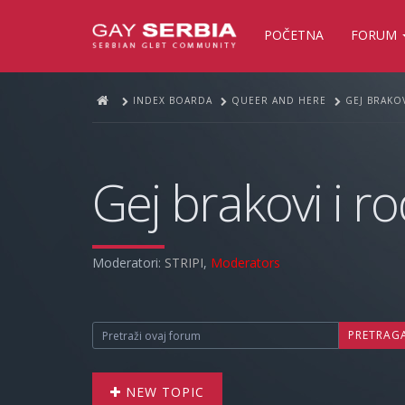
POČETNA
FORUM
INDEX BOARDA
QUEER AND HERE
GEJ BRAKOV
Gej brakovi i ro
Moderatori:
STRIPI
,
Moderators
PRETRAG
NEW TOPIC