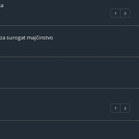
ta
1
2
 za surogat majčinstvo
1
2