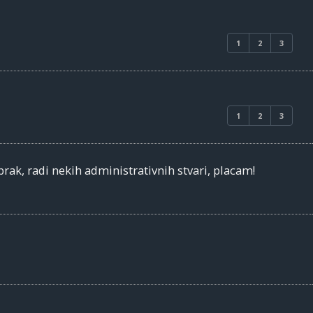
1
2
3
1
2
3
brak, radi nekih administrativnih stvari, placam!