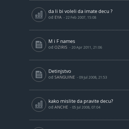
da li bi voleli da imate decu ?
od
EYA
-
22 Feb 2007, 15:08
M i F names
od
OZIRIS
-
20 Apr 2011, 21:06
Detinjstvo
od
SANGUINE
-
09 Jul 2008, 21:53
kako mislite da pravite decu?
od
ANCHE
-
05 Jul 2008, 07:04