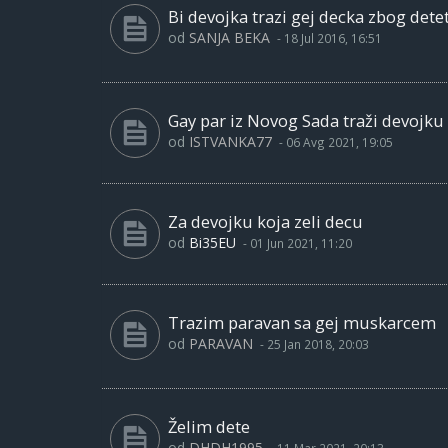
Bi devojka trazi gej decka zbog dete
od
SANJA BEKA
-
18 Jul 2016, 16:51
Gay par iz Novog Sada traži devojku
od
ISTVANKA77
-
06 Avg 2021, 19:05
Za devojku koja zeli decu
od
Bi35EU
-
01 Jun 2021, 11:20
Trazim paravan sa gej muskarcem
od
PARAVAN
-
25 Jan 2018, 20:03
Želim dete
od
DHDH1995