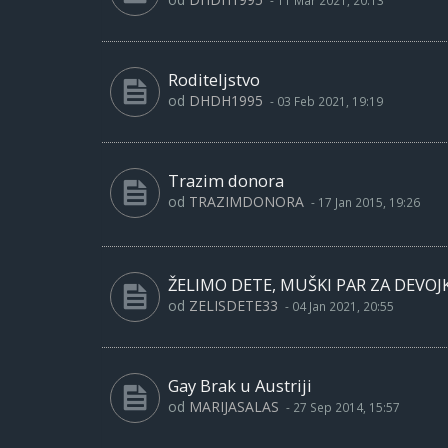
-
11 Mar 2021, 20:13
Roditeljstvo
od
DHDH1995
-
03 Feb 2021, 19:19
Trazim donora
od
TRAZIMDONORA
-
17 Jan 2015, 19:26
ŽELIMO DETE, MUŠKI PAR ZA DEVOJ
od
ZELISDETE33
-
04 Jan 2021, 20:55
Gay Brak u Austriji
od
MARIJASALAS
-
27 Sep 2014, 15:57