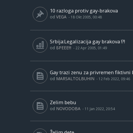
10 razloga protiv gay-brakova
od
VEGA
-
18 Okt 2005, 00:48
Srbija:Legalizacija gay brakova !?!
od
БРЕЕЕ!!!
-
22 Apr 2005, 01:49
Gay trazi zenu za privremen fiktivni 
od
MARSALTOLBUHIN
-
12 Feb 2022, 09:46
Zelim bebu
od
NOVODOBA
-
11 Jan 2022, 20:54
Želim dete