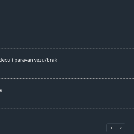
decu i paravan vezu/brak
a
1
2