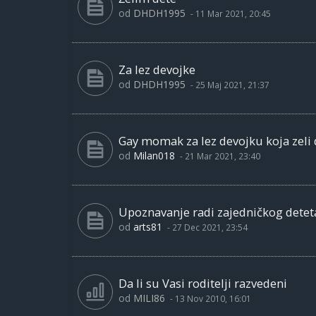
od
DHDH1995
-
11 Mar 2021, 20:45
Za lez devojke
od
DHDH1995
-
25 Maj 2021, 21:37
Gay momak za lez devojku koja zeli 
od
Milan018
-
21 Mar 2021, 23:40
Upoznavanje radi zajedničkog detet
od
arts81
-
27 Dec 2021, 23:54
Da li su Vasi roditelji razvedeni
od
MILI86
-
13 Nov 2010, 16:01