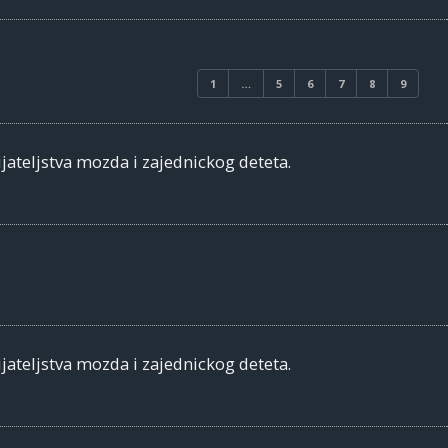
1
…
5
6
7
8
9
jateljstva mozda i zajednickog deteta.
jateljstva mozda i zajednickog deteta.