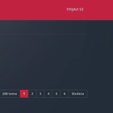
×
PRIJAVI SE
208 tema
1
2
3
4
5
6
Sledeća