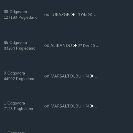
88 Odgovora
od
LUKAZGB
13 Okt 2017, 21:29
127190 Pogledano
65 Odgovora
od
ALIBANDU
27 Dec 2012, 23:01
83284 Pogledano
0 Odgovora
od
MARSALTOLBUHIN
12 Feb 2022, 09:46
44992 Pogledano
1 Odgovora
od
MARSALTOLBUHIN
12 Feb 2022, 09:40
7123 Pogledano