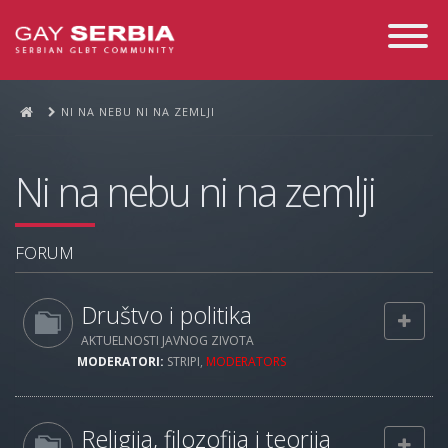
Toggle
Navigati
NI NA NEBU NI NA ZEMLJI
Ni na nebu ni na zemlji
FORUM
Društvo i politika
AKTUELNOSTI JAVNOG ZIVOTA
MODERATORI:
STRIPI
,
MODERATORS
Religija, filozofija i teorija