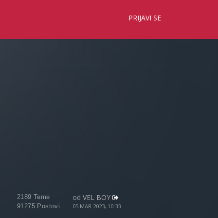
×
PRIJAVI SE
od
VEL BOY
2189 Teme
91275 Postovi
05 MAR 2023, 10:33