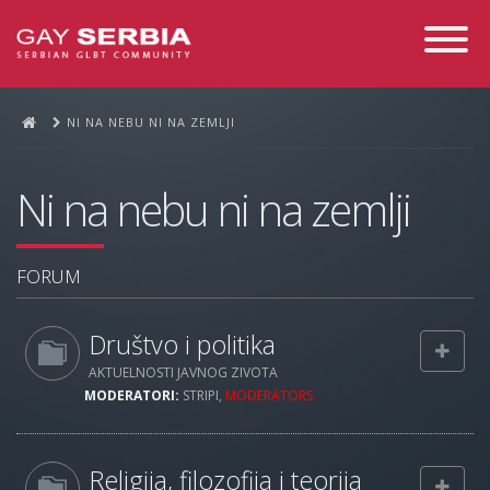
Toggle
Navigati
NI NA NEBU NI NA ZEMLJI
Ni na nebu ni na zemlji
FORUM
Društvo i politika
AKTUELNOSTI JAVNOG ZIVOTA
MODERATORI:
STRIPI
,
MODERATORS
Religija, filozofija i teorija