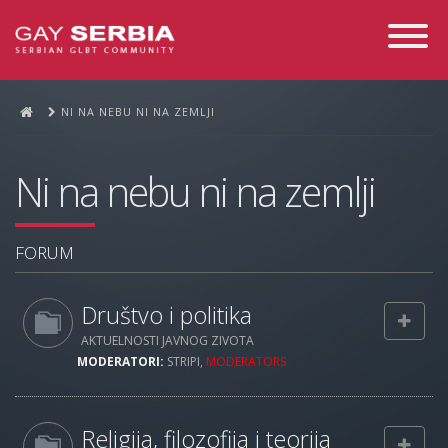
Toggle
Navigati
NI NA NEBU NI NA ZEMLJI
Ni na nebu ni na zemlji
FORUM
Društvo i politika
AKTUELNOSTI JAVNOG ZIVOTA
MODERATORI:
STRIPI
,
MODERATORS
Religija, filozofija i teorija