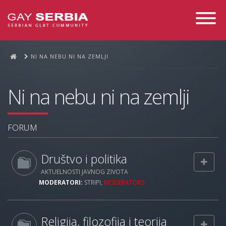
Toggle
Navigati
NI NA NEBU NI NA ZEMLJI
Ni na nebu ni na zemlji
FORUM
Društvo i politika
AKTUELNOSTI JAVNOG ZIVOTA
MODERATORI:
STRIPI
,
MODERATORS
Religija, filozofija i teorija