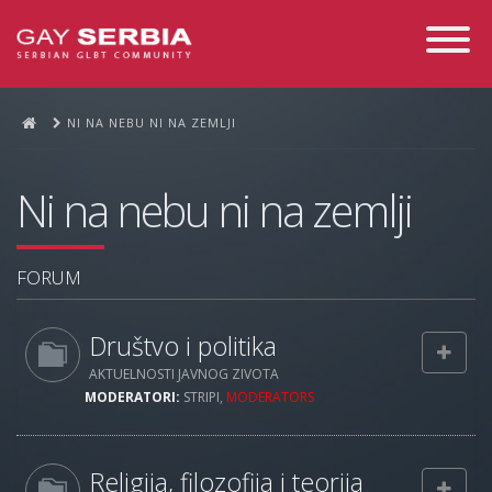
Toggle
Navigati
NI NA NEBU NI NA ZEMLJI
Ni na nebu ni na zemlji
FORUM
Društvo i politika
AKTUELNOSTI JAVNOG ZIVOTA
MODERATORI:
STRIPI
,
MODERATORS
Religija, filozofija i teorija