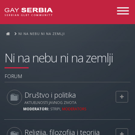
Toggle
Navigati
NI NA NEBU NI NA ZEMLJI
Ni na nebu ni na zemlji
FORUM
Društvo i politika
AKTUELNOSTI JAVNOG ZIVOTA
MODERATORI:
STRIPI
,
MODERATORS
Religija, filozofija i teorija