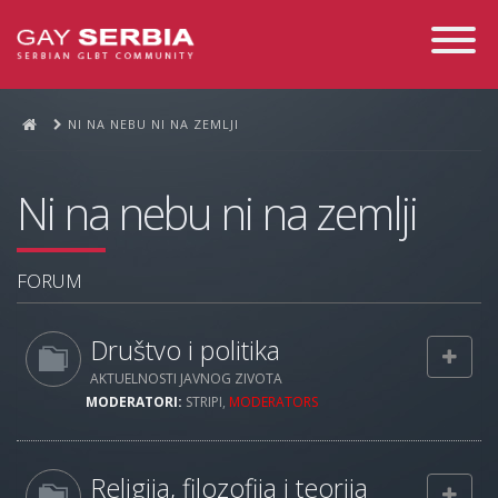
Toggle
Navigati
NI NA NEBU NI NA ZEMLJI
Ni na nebu ni na zemlji
FORUM
Društvo i politika
AKTUELNOSTI JAVNOG ZIVOTA
MODERATORI:
STRIPI
,
MODERATORS
Religija, filozofija i teorija