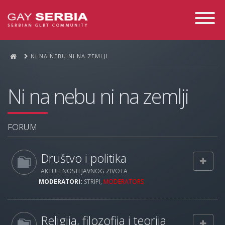
Toggle
Navigati
NI NA NEBU NI NA ZEMLJI
Ni na nebu ni na zemlji
FORUM
Društvo i politika
AKTUELNOSTI JAVNOG ZIVOTA
MODERATORI:
STRIPI
,
MODERATORS
Religija, filozofija i teorija