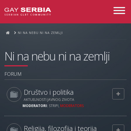
Toggle
Navigati
NI NA NEBU NI NA ZEMLJI
Ni na nebu ni na zemlji
FORUM
Društvo i politika
AKTUELNOSTI JAVNOG ZIVOTA
MODERATORI:
STRIPI
,
MODERATORS
Religija, filozofija i teorija