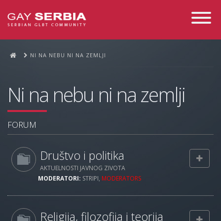
Toggle
Navigati
NI NA NEBU NI NA ZEMLJI
Ni na nebu ni na zemlji
FORUM
Društvo i politika
AKTUELNOSTI JAVNOG ZIVOTA
MODERATORI:
STRIPI
,
MODERATORS
Religija, filozofija i teorija