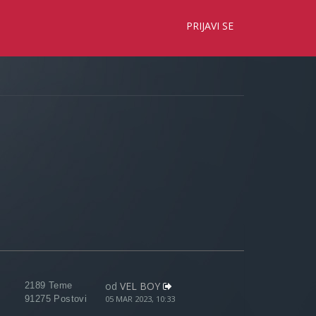
×
PRIJAVI SE
od
VEL BOY
2189 Teme
91275 Postovi
05 MAR 2023, 10:33