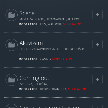
Scena
MESTA ZA IZLASKE, UPOZNAVANJE, KLUBOVI...
MODERATORI:
HYS.
,
WALDORF
,
MODERATORS
Aktivizam
U BORBI ZA RAVNOPRAVNOST... DOBRODOŠLI/E
STE...
MODERATORI:
CASINO
,
MODERATORS
Coming out
ISKUSTVA, PODRŠKA, ...
MODERATORI:
KORVINODAMBERA
,
MODERATORS
Gej brakovi i roditeljstvo