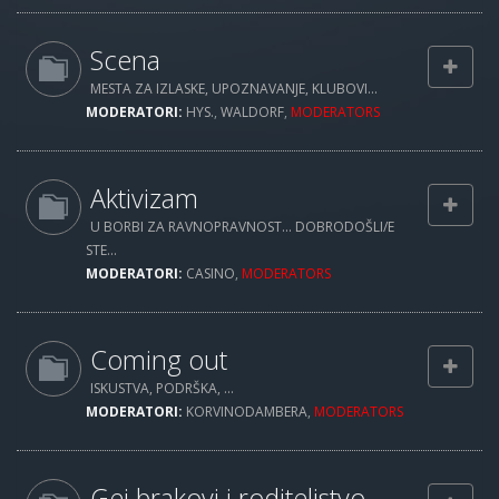
Scena
MESTA ZA IZLASKE, UPOZNAVANJE, KLUBOVI...
MODERATORI:
HYS.
,
WALDORF
,
MODERATORS
Aktivizam
U BORBI ZA RAVNOPRAVNOST... DOBRODOŠLI/E
STE...
MODERATORI:
CASINO
,
MODERATORS
Coming out
ISKUSTVA, PODRŠKA, ...
MODERATORI:
KORVINODAMBERA
,
MODERATORS
Gej brakovi i roditeljstvo