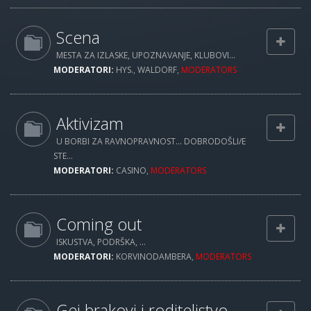
Scena
MESTA ZA IZLASKE, UPOZNAVANJE, KLUBOVI...
MODERATORI:
HYS.
,
WALDORF
,
MODERATORS
Aktivizam
U BORBI ZA RAVNOPRAVNOST... DOBRODOŠLI/E
STE...
MODERATORI:
CASINO
,
MODERATORS
Coming out
ISKUSTVA, PODRŠKA, ...
MODERATORI:
KORVINODAMBERA
,
MODERATORS
Gej brakovi i roditeljstvo