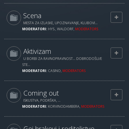
Scena
MESTA ZA IZLASKE, UPOZNAVANJE, KLUBOVI...
MODERATORI:
HYS.
,
WALDORF
,
MODERATORS
Aktivizam
U BORBI ZA RAVNOPRAVNOST... DOBRODOŠLI/E
STE...
MODERATORI:
CASINO
,
MODERATORS
Coming out
ISKUSTVA, PODRŠKA, ...
MODERATORI:
KORVINODAMBERA
,
MODERATORS
Gej brakovi i roditeljstvo