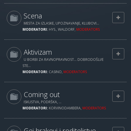
Scena
MESTA ZA IZLASKE, UPOZNAVANJE, KLUBOVI...
MODERATORI:
HYS.
,
WALDORF
,
MODERATORS
Aktivizam
U BORBI ZA RAVNOPRAVNOST... DOBRODOŠLI/E
STE...
MODERATORI:
CASINO
,
MODERATORS
Coming out
ISKUSTVA, PODRŠKA, ...
MODERATORI:
KORVINODAMBERA
,
MODERATORS
Gej brakovi i roditeljstvo