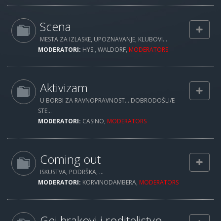
Scena
MESTA ZA IZLASKE, UPOZNAVANJE, KLUBOVI...
MODERATORI:
HYS.
,
WALDORF
,
MODERATORS
Aktivizam
U BORBI ZA RAVNOPRAVNOST... DOBRODOŠLI/E
STE...
MODERATORI:
CASINO
,
MODERATORS
Coming out
ISKUSTVA, PODRŠKA, ...
MODERATORI:
KORVINODAMBERA
,
MODERATORS
Gej brakovi i roditeljstvo