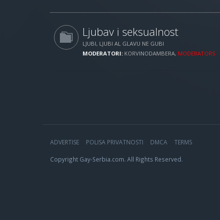
Ljubav i seksualnost
LJUBI, LJUBI AL GLAVU NE GUBI
MODERATORI:
KORVINODAMBERA
,
MODERATORS
ADVERTISE
POLISA PRIVATNOSTI
DMCA
TERMS
Copyright Gay-Serbia.com. All Rights Reserved.