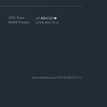
od
AlEx123
1363 Teme
85459 Postovi
22 MAJ 2022, 00:52
- Sva vremena su u UTC+02:00 UTC+2 -